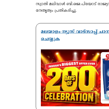
സ്വാതി മലിവാൾ ബി.ജെ.പിയോട് രാജ്യസ
നേതൃത്വം പ്രതികരിച്ചു.
മലയാളം ന്യൂസ് വാട്സാപ്പ് ച
ചെയ്യുക