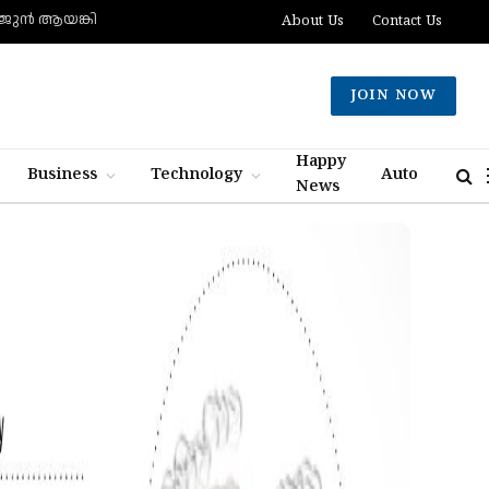
ജ്ജുൻ ആയങ്കി
About Us
Contact Us
JOIN NOW
Happy
Business
Technology
Auto
News