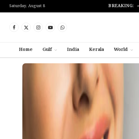
BREAKING:
Saturday, August 8
Facebook
X
Instagram
YouTube
WhatsApp
(Twitter)
Home
Gulf
India
Kerala
World