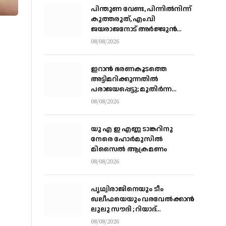
പിന്തുണ വേണ്ട, പിന്നിൽനിന്ന്
കുത്തരുത്, എം.വി
ജയരാജനോട് അർജ്ജുൻ
ആയങ്കി
08/08/2026
ഇറാന്‍ ഭരണകൂടത്തെ
അട്ടിമറിക്കുന്നതില്‍
പരാജയപ്പെട്ടു; മുതിര്‍ന്ന
മൊസാദ് ഉദ്യോഗസ്ഥരെ
08/08/2026
പിരിച്ചുവിട്ടു
യു എ ഇ എണ്ണ ടാങ്കറിനു
നേരെ ഹോര്‍മുസില്‍
മിസൈല്‍ ആക്രമണം
08/08/2026
പൃഥ്വിരാജിനെയും ടീം
ഖലീഫയെയും വരവേല്‍ക്കാന്‍
ലുലു സൗദി ; റിയാദ്
മലാസിലുള്ള ലുലു
08/08/2026