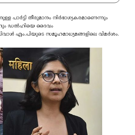
ള്ള പാർട്ടി തീരുമാനം നിർഭാഗ്യകരമാണെന്നും
മെന്നും ഡൽഹിയെ ദൈവം
തി മലിവാൾ എം.പിയുടെ സമൂഹമാധ്യമങ്ങളിലെ വിമർശം.