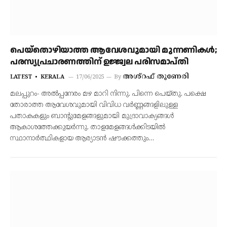
പെയ്‌തൊഴിയാത്ത ആവേശവുമായി മുന്നണികള്‍;
പരസ്യപ്രചാരണത്തിന് ഉജ്ജ്വല പരിസമാപ്തി
അശ്‌റഫ് തൂണേരി
LATEST
KERALA
17/06/2025
By
മലപ്പുറം- അല്‍പ്പനേരം മഴ മാറി നിന്നു. പിന്നെ പെയ്തു. പക്ഷെ
തോരാത്ത ആവേശവുമായി വിവിധ വര്‍ണ്ണങ്ങളിലുള്ള
പതാകകളും ബാന്റുമേളങ്ങളുമായി മുദ്രാവാക്യങ്ങള്‍
ആകാശത്തേക്കുയര്‍ന്നു. താളമേളങ്ങള്‍ക്കിടയില്‍
സ്ഥാനാര്‍ത്ഥികളായ ആര്യാടന്‍ ഷൗക്കത്തും…