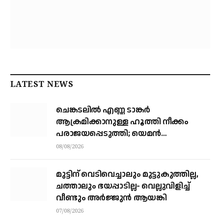
LATEST NEWS
ചെങ്കടലില്‍ എണ്ണ ടാങ്കര്‍
ആക്രമിക്കാനുള്ള ഹൂത്തി നീക്കം
പരാജയപ്പെടുത്തി; യെമൻ
സംഘർഷത്തിലേക്ക് നീങ്ങുന്നുവെന്ന്
08/08/2026
യു.എൻ മുന്നറിയിപ്പ്
മുട്ടിന് വെടിവെച്ചാലും മുട്ടുകുത്തില്ല,
ചത്താലും ഭയപ്പാടില്ല- വെല്ലുവിളിച്ച്
വീണ്ടും അർജ്ജുൻ ആയങ്കി
07/08/2026