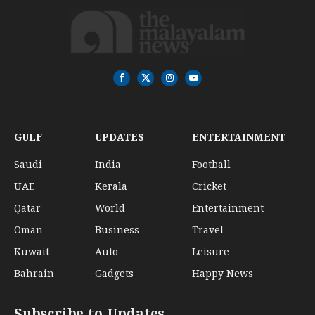
Facebook
X
Instagram
YouTube
(Twitter)
GULF
UPDATES
ENTERTAINMENT
Saudi
India
Football
UAE
Kerala
Cricket
Qatar
World
Entertainment
Oman
Business
Travel
Kuwait
Auto
Leisure
Bahrain
Gadgets
Happy News