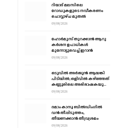
റിയാദ് മലസിലെ
റോഡുകളുടെ നവീകരണം
ചൊവ്വാഴ്ച മുതല്‍
09/08/2026
ഹോർമുസ് തുറക്കാൻ ആറു
കർശന ഉപാധികൾ
മുന്നോട്ടുവെച്ച് ഇറാൻ
09/08/2026
ഒടുവിൽ അർജുൻ ആയങ്കി
പിടിയിൽ; ഒളിവിൽ കഴിഞ്ഞത്
കണ്ണൂരിലെ അഭിഭാഷകയുടെ
ഫ്ലാറ്റിൽ, വിവരം നൽകിയത്
09/08/2026
ഓട്ടോ ഡ്രൈവർ
ദമാം കാനൂ ബിൽഡിംഗിൽ
വൻ തീപ്പിടുത്തം,
തീയണക്കാൻ തീവ്രശ്രമം
09/08/2026