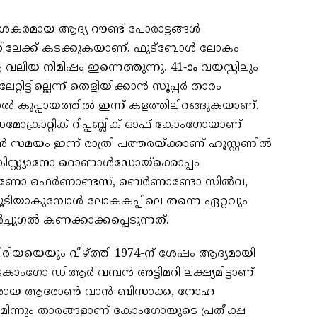
കരമായ ആദ്യ റൗണ്ട് പോരാട്ടങ്ങൾ
ലേക്ക് കടക്കുകയാണ്. ഫുട്ബോൾ ലോകം
ന ആ വലിയ നിമിഷം ഇന്നെത്തുന്നു. 41-ാം വയസ്സിലും
േറ്റിട്ടില്ലെന്ന് തെളിയിക്കാൻ സൂപ്പർ താരം
ൽ കുപ്പായത്തിൽ ഇന്ന് കളത്തിലിറങ്ങുകയാണ്.
െമോക്രാറ്റിക് റിപ്പബ്ലിക് ഓഫ് കോംഗോയാണ്
ൻ സമയം ഇന്ന് രാത്രി പത്തരയ്ക്കാണ് ഹൂസ്റ്റണിൽ
ക്രിസ്റ്റ്യാനോ റൊണാൾഡോയ്ക്കൊപ്പം
 ബ്രൂണോ ഫെർണാണ്ടസ്, ബെർണാണ്ടോ സിൽവ,
ൂടിയാകുമ്പോൾ ലോകകപ്പിലെ തന്നെ ഏറ്റവും
ചുഗൽ കണക്കാക്കപ്പെടുന്നത്.
ിയയെയും വീഴ്ത്തി 1974-ന് ശേഷം ആദ്യമായി
ോംഗോ ഡിആർ വമ്പൻ അട്ടിമറി ലക്ഷ്യമിട്ടാണ്
പ്രമുഖരായ ആരോൺ വാൻ-ബിസാക്ക, നോഹ
ിന്നും താരങ്ങളാണ് കോംഗോയുടെ പ്രതീക്ഷ