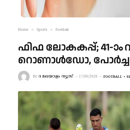
»
»
Home
Sports
Football
ഫിഫ ലോകകപ്പ്; 41-ാം 
റൊണാൾഡോ, പോർച്ചുഗ
ദ മലയാളം ന്യൂസ്
By
17/06/2026
FOOTBALL
S