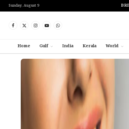
BRE
Sunday, August 9
Facebook
X
Instagram
YouTube
WhatsApp
(Twitter)
Home
Gulf
India
Kerala
World