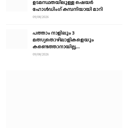
ഉടമസ്ഥതയിലുള്ള ഷെയര്‍
ഹോള്‍ഡിംഗ് കമ്പനിയായി മാറി
09/08/2026
പത്താം നാളിലും 3
മത്സ്യതൊഴിലാളികളെയും
കണ്ടെത്താനായില്ല,
നാവികസേനയെത്തിയിട്ടും രക്ഷയില്ല;
09/08/2026
നാളെയും തിരച്ചില്‍ തുടരും