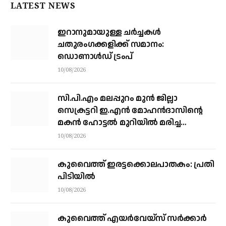
LATEST NEWS
ഇറാനുമായുള്ള ചർച്ചകൾ
ചതുരംഗക്കളിക്ക് സമാനം:
ഡൊണാൾഡ് ട്രംപ്
10/08/2026
സി.പി.എം മലപ്പുറം മുൻ ജില്ലാ
സെക്രട്ടറി ഇ.എൻ മോഹൻദാസിന്റെ
മകൻ ഹോട്ടൽ മുറിയിൽ മരിച്ച
നിലയിൽ
10/08/2026
കുവൈത്ത് ഇരട്ടക്കൊലപാതകം: പ്രതി
പിടിയിൽ
10/08/2026
കുവൈത്ത് എയര്‍വേയ്‌സ് സര്‍ക്കാര്‍