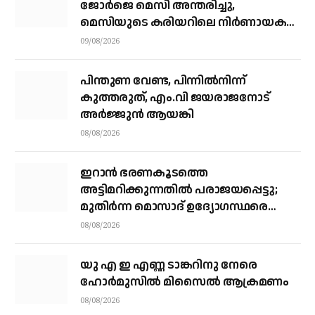
ജോർജെ മെസി അന്തരിച്ചു, ​
മെസിയുടെ കരിയറിലെ നിർണായക
ശക്തി
09/08/2026
പിന്തുണ വേണ്ട, പിന്നിൽനിന്ന്
കുത്തരുത്, എം.വി ജയരാജനോട്
അർജ്ജുൻ ആയങ്കി
08/08/2026
ഇറാന്‍ ഭരണകൂടത്തെ
അട്ടിമറിക്കുന്നതില്‍ പരാജയപ്പെട്ടു;
മുതിര്‍ന്ന മൊസാദ് ഉദ്യോഗസ്ഥരെ
പിരിച്ചുവിട്ടു
08/08/2026
യു എ ഇ എണ്ണ ടാങ്കറിനു നേരെ
ഹോര്‍മുസില്‍ മിസൈല്‍ ആക്രമണം
08/08/2026