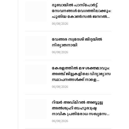
ദുബായിൽ പാസ്‌പോർട്ട്
സേവനങ്ങൾ വേഗത്തിലാക്കും:
പുതിയ കോൺസൽ ജനറൽ
ഡോ. ഇ. വിഷ്ണുവർധൻ
06/08/2026
റെഡ്ഡി
വേങ്ങര സ്വദേശി ജിദ്ദയിൽ
നിര്യാതനായി
06/08/2026
കേരളത്തില്‍ മഴ ശക്തമാവും:
അഞ്ച് ജില്ലകളിലെ വിദ്യാഭ്യാസ
സ്ഥാപനങ്ങള്‍ക്ക് നാളെ
അവധി
06/08/2026
റിയര്‍ അഡ്മിറല്‍ അബ്ദുല്ല
അല്‍ശഹ്രി ബഹുരാഷ്ട്ര
നാവിക പ്രതിരോധ സഖ്യസേന
കമാന്‍ഡര്‍
06/08/2026