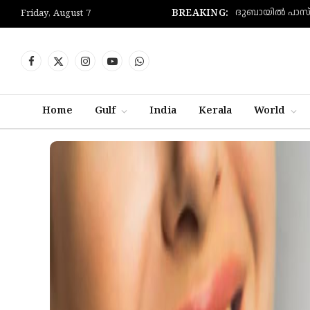
BREAKING:
Friday, August 7
Facebook
X
Instagram
YouTube
WhatsApp
(Twitter)
Home
Gulf
India
Kerala
World