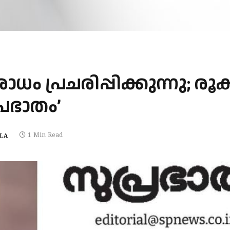
ം പ്രചരിപ്പിക്കുന്നു; രൂക
രഭാതം’
1 Min Read
LA