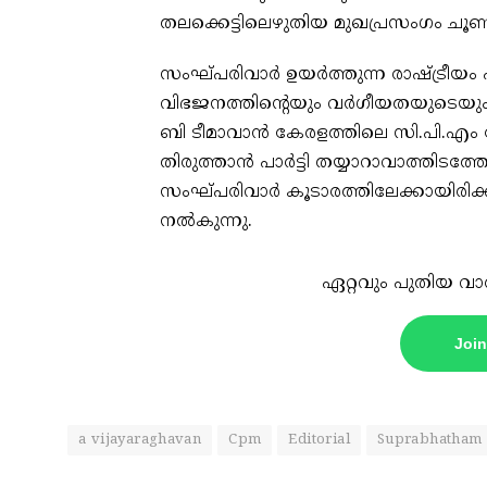
തലക്കെട്ടിലെഴുതിയ മുഖപ്രസംഗം ചൂണ്ടിക
സംഘ്പരിവാർ ഉയർത്തുന്ന രാഷ്ട്രീയം പ
വിഭജനത്തിന്റെയും വർഗീയതയുടെയും ര
ബി ടീമാവാൻ കേരളത്തിലെ സി.പി.എം 
തിരുത്താൻ പാർട്ടി തയ്യാറാവാത്തിടത്തോ
സംഘ്പരിവാർ കൂടാരത്തിലേക്കായിരിക്കു
നൽകുന്നു.
ഏറ്റവും പുതിയ വാ
Joi
a vijayaraghavan
Cpm
Editorial
Suprabhatham 