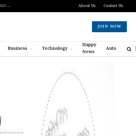
ദുബായിൽ പാസ്‌പോർട്ട് സേവനങ്ങൾ വേഗത്തിലാക്കും: പുതിയ കോൺസൽ ജനറൽ ഡോ. ഇ. വിഷ്ണുവർധൻ റെഡ്ഡി
About Us
Contact Us
JOIN NOW
Happy
Business
Technology
Auto
News