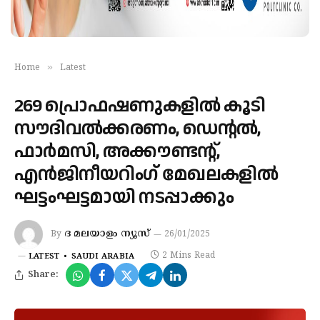
»
Home
Latest
269 പ്രൊഫഷണുകളിൽ കൂടി
സൗദിവൽക്കരണം, ഡെന്റൽ,
ഫാർമസി, അക്കൗണ്ടന്റ്,
എൻജിനീയറിംഗ് മേഖലകളിൽ
ഘട്ടംഘട്ടമായി നടപ്പാക്കും
ദ മലയാളം ന്യൂസ്
By
26/01/2025
2 Mins Read
LATEST
SAUDI ARABIA
Share: