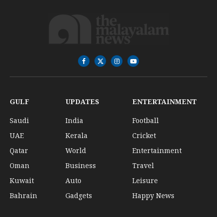
Facebook
X
Instagram
YouTube
(Twitter)
GULF
UPDATES
ENTERTAINMENT
Saudi
India
Football
UAE
Kerala
Cricket
Qatar
World
Entertainment
Oman
Business
Travel
Kuwait
Auto
Leisure
Bahrain
Gadgets
Happy News