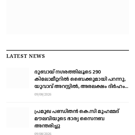
LATEST NEWS
ദുബായ് ന​ഗരത്തിലൂടെ 290
കിലോമീറ്ററില്‍ ബൈക്കുമായി പറന്നു,
യുവാവ് അറസ്റ്റിൽ, അരലക്ഷം ദിർഹം
പിഴ
09/08/2026
പ്രമുഖ പണ്ഡിതൻ കെ.സി മുഹമ്മദ്
മൗലവിയുടെ ഭാര്യ സൈനബ
അന്തരിച്ചു
09/08/2026