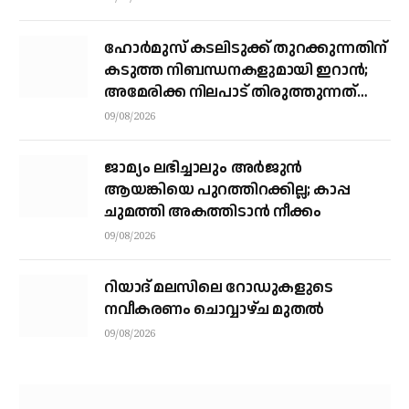
ഹോര്‍മുസ് കടലിടുക്ക് തുറക്കുന്നതിന്
കടുത്ത നിബന്ധനകളുമായി ഇറാന്‍;
അമേരിക്ക നിലപാട് തിരുത്തുന്നത്
വരെ തുറക്കില്ലെന്ന് കൗണ്‍സില്‍
09/08/2026
ജാമ്യം ലഭിച്ചാലും അര്‍ജുന്‍
ആയങ്കിയെ പുറത്തിറക്കില്ല; കാപ്പ
ചുമത്തി അകത്തിടാന്‍ നീക്കം
09/08/2026
റിയാദ് മലസിലെ റോഡുകളുടെ
നവീകരണം ചൊവ്വാഴ്ച മുതല്‍
09/08/2026