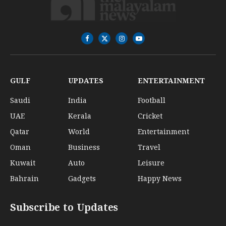
Facebook
X
Instagram
YouTube
(Twitter)
GULF
UPDATES
ENTERTAINMENT
Saudi
India
Football
UAE
Kerala
Cricket
Qatar
World
Entertainment
Oman
Business
Travel
Kuwait
Auto
Leisure
Bahrain
Gadgets
Happy News
Subscribe to Updates