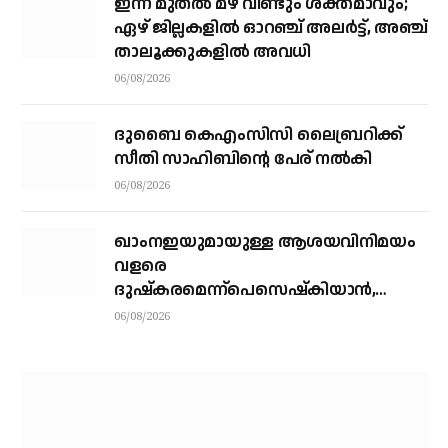
ഇന്ന് മുതല്‍ മഴ വീണ്ടും ശക്തമാവും;
ഏഴ് ജില്ലകളില്‍ ഓറഞ്ച് അലര്‍ട്ട്, അഞ്ച്
താലൂക്കുകളില്‍ അവധി
06/08/2026
ദുബൈ കെഎംസിസി ലൈബ്രറിക്ക്
സീതി സാഹിബിന്റെ പേര് നല്‍കി
06/08/2026
ഖാംനഇയുമായുള്ള ആശയവിനിമയം
വളരെ
ദുഷ്‌കരമെന്ന്പെസെഷ്‌കിയാന്‍,
രാജിവെക്കില്ലെന്നും പ്രസിഡന്റ്
06/08/2026