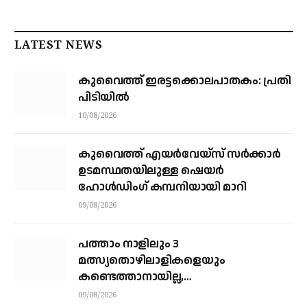
LATEST NEWS
കുവൈത്ത് ഇരട്ടക്കൊലപാതകം: പ്രതി
പിടിയിൽ
10/08/2026
കുവൈത്ത് എയര്‍വേയ്‌സ് സര്‍ക്കാര്‍
ഉടമസ്ഥതയിലുള്ള ഷെയര്‍
ഹോള്‍ഡിംഗ് കമ്പനിയായി മാറി
09/08/2026
പത്താം നാളിലും 3
മത്സ്യതൊഴിലാളികളെയും
കണ്ടെത്താനായില്ല,
നാവികസേനയെത്തിയിട്ടും രക്ഷയില്ല;
09/08/2026