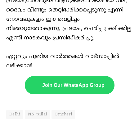
പ്രളയം,തേവരുടെ ആന,കള്ളൻ കയറിയ വീട്,
ദൈവം വീണ്ടും തെറ്റിദ്ധരിക്കപ്പെടുന്നു എന്നീ
നോവലുകളും ഈ വെളിച്ചം
നിങ്ങളുടേതാകുന്നു, പ്രളയം, ചെരിപ്പു കടിക്കില്ല
എന്നീ നാടകവും പ്രസിദ്ധീകരിച്ചു.
ഏറ്റവും പുതിയ വാർത്തകൾ വാട്സാപ്പിൽ
ലഭിക്കാൻ
Join Our WhatsApp Group
Delhi
NN pillai
Omcheri