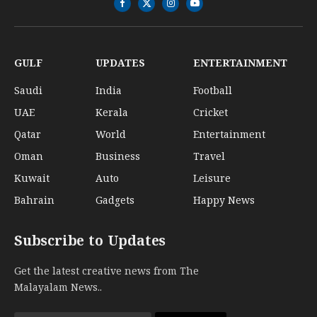
Facebook
X
Instagram
YouTube
(Twitter)
GULF
UPDATES
ENTERTAINMENT
Saudi
India
Football
UAE
Kerala
Cricket
Qatar
World
Entertainment
Oman
Business
Travel
Kuwait
Auto
Leisure
Bahrain
Gadgets
Happy News
Subscribe to Updates
Get the latest creative news from The
Malayalam News..