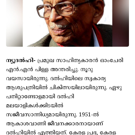
ന്യൂദൽഹി-
പ്രമുഖ സാഹിത്യകാരൻ ഓംചേരി
എൻ.എൻ പിള്ള അന്തരിച്ചു. നൂറു
വയസായിരുന്നു. ദൽഹിയിലെ സ്വകാര്യ
ആശുപത്രിയിൽ ചികിത്സയിലായിരുന്നു. ഏഴു
പതിറ്റാണ്ടോളമായി ദൽഹി
മലയാളികൾക്കിടയിൽ
സജീവസാന്നിധ്യമായിരുന്നു. 1951-ൽ
ആകാശവാണി ജീവനക്കാരനായാണ്
ദൽഹിയിൽ എത്തിയത്. കേരള പ്രഭ, കേരള