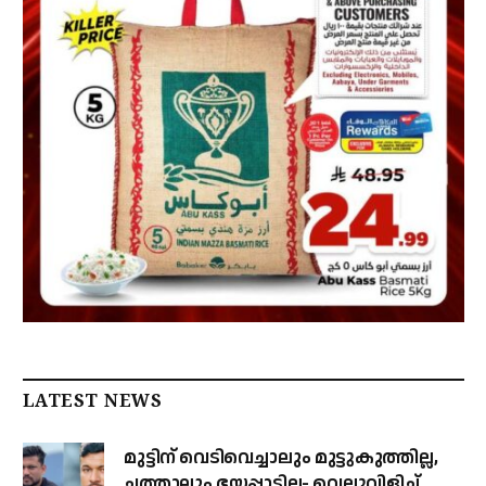
LATEST NEWS
മുട്ടിന് വെടിവെച്ചാലും മുട്ടുകുത്തില്ല,
ചത്താലും ഭയപ്പാടില്ല- വെല്ലുവിളിച്ച്