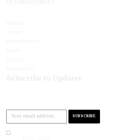
ENTERTAINMENT
Football
Cricket
Entertainment
Travel
Leisure
Happy News
Subscribe to Updates
Get the latest creative news from The
Malayalam News..
By signing up, you agree to the our terms
and our
Privacy Policy
agreement.