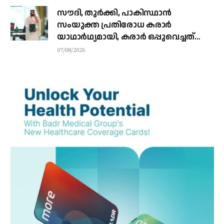
സൗദി, തുര്‍ക്കി, പാകിസ്ഥാന്‍
സംയുക്ത പ്രതിരോധ കരാര്‍
യാഥാര്‍ഥ്യമായി, കരാര്‍ ഒപ്പുവെച്ചത്
വിശുദ്ധ ഹറമിന്റെ ചാരത്ത്
07/08/2026