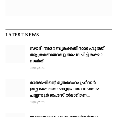
LATEST NEWS
സൗദി അറേബ്യക്കെതിരായ ഹൂത്തി
ആക്രമണങ്ങളെ അപലപിച്ച് രക്ഷാ
സമിതി
08/08/2026
രാജേഷിന്റെ മൃതദേഹം ഫ്രീസർ
ഇല്ലാതെ കൊണ്ടുപോയ സംഭവം:
പയ്യന്നൂർ തഹസിൽദാറിനെ
സസ്പെൻഡ് ചെയ്യാൻ നിർദ്ദേശം
08/08/2026