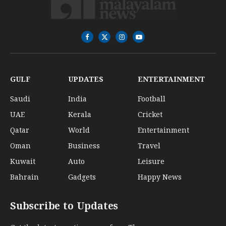
Facebook
X
Instagram
YouTube
(Twitter)
GULF
UPDATES
ENTERTAINMENT
Saudi
India
Football
UAE
Kerala
Cricket
Qatar
World
Entertainment
Oman
Business
Travel
Kuwait
Auto
Leisure
Bahrain
Gadgets
Happy News
Subscribe to Updates