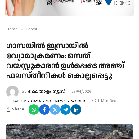
»
Home
Latest
ഗാസയിൽ ഇസ്രായിൽ
വ്യോമാക്രമണം: ഒമ്പത്
വയസ്സുകാരൻ ഉൾപ്പെടെ അഞ്ച്
ഫലസ്തീനികൾ കൊല്ലപ്പെട്ടു
ദ മലയാളം ന്യൂസ്
By
29/04/2026
1 Min Read
LATEST
GAZA
TOP NEWS
WORLD
Share: