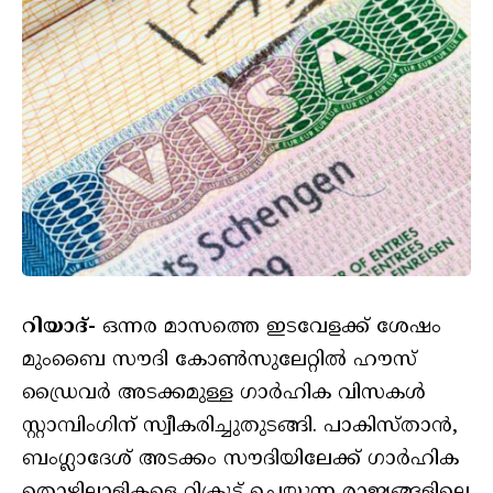
റിയാദ്-
ഒന്നര മാസത്തെ ഇടവേളക്ക് ശേഷം
മുംബൈ സൗദി കോണ്‍സുലേറ്റില്‍ ഹൗസ്
ഡ്രൈവര്‍ അടക്കമുള്ള ഗാര്‍ഹിക വിസകള്‍
സ്റ്റാമ്പിംഗിന് സ്വീകരിച്ചുതുടങ്ങി. പാകിസ്താന്‍,
ബംഗ്ലാദേശ് അടക്കം സൗദിയിലേക്ക് ഗാര്‍ഹിക
തൊഴിലാളികളെ റിക്രൂട്ട് ചെയ്യുന്ന രാജ്യങ്ങളിലെ