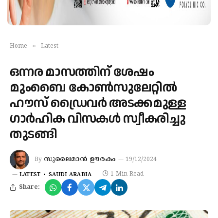
»
Home
Latest
ഒന്നര മാസത്തിന് ശേഷം
മുംബൈ കോണ്‍സുലേറ്റില്‍
ഹൗസ് ഡ്രൈവർ അടക്കമുള്ള
ഗാര്‍ഹിക വിസകള്‍ സ്വീകരിച്ചു
തുടങ്ങി
സുലൈമാൻ ഊരകം
By
19/12/2024
1 Min Read
LATEST
SAUDI ARABIA
Share: