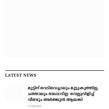
LATEST NEWS
മുട്ടിന് വെടിവെച്ചാലും മുട്ടുകുത്തില്ല,
ചത്താലും ഭയപ്പാടില്ല- വെല്ലുവിളിച്ച്
വീണ്ടും അർജ്ജുൻ ആയങ്കി
07/08/2026