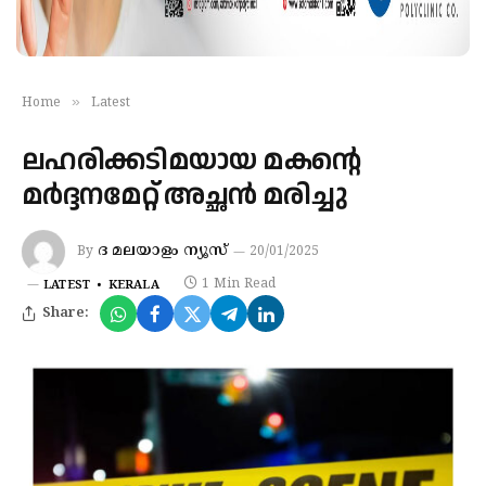
»
Home
Latest
ലഹരിക്കടിമയായ മകന്റെ
മർദ്ദനമേറ്റ് അച്ഛൻ മരിച്ചു
ദ മലയാളം ന്യൂസ്
By
20/01/2025
1 Min Read
LATEST
KERALA
Share: