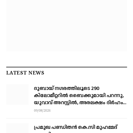
LATEST NEWS
ദുബായ് ന​ഗരത്തിലൂടെ 290
കിലോമീറ്ററില്‍ ബൈക്കുമായി പറന്നു,
യുവാവ് അറസ്റ്റിൽ, അരലക്ഷം ദിർഹം
പിഴ
09/08/2026
പ്രമുഖ പണ്ഡിതൻ കെ.സി മുഹമ്മദ്