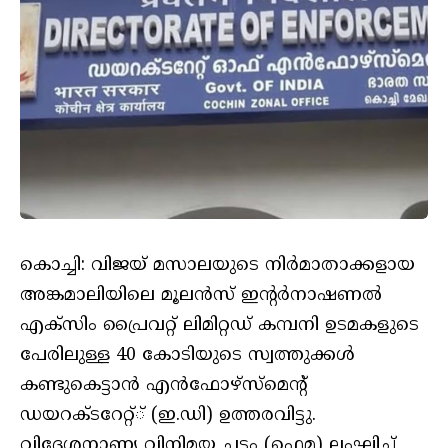
കൊച്ചി: വിജയ് മസാലയുടെ നിര്‍മാതാക്കളായ
അങ്കമാലിയിലെ മൂലൻസ് ഇന്റര്‍നാഷണല്‍
എക്‌സിം പ്രൈവറ്റ് ലിമിറ്റഡ് കമ്പനി ഉടമകളുടെ
പേരിലുള്ള 40 കോടിയുടെ സ്വത്തുക്കള്‍
കണ്ടുകെട്ടാന്‍ എന്‍ഫോഴ്‌സ്‌മെന്റ്
ഡയറക്ടറേറ്റ്് (ഇ.ഡി) ഉത്തരവിട്ടു.
വിദേശനാണ്യ വിനിമയ ചട്ടം (ഫെമ) ലംഘിച്ച്