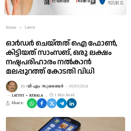
»
Home
Latest
ഓർഡർ ചെയ്തത് ഐ ഫോൺ,
കിട്ടിയത് സാംസങ്, ഒരു ലക്ഷം
നഷ്ടപരിഹാരം നൽകാൻ
മലപ്പുറത്ത് കോടതി വിധി
വി എം സുബൈർ
By
06/05/2024
1 Min Read
LATEST
KERALA
Share: