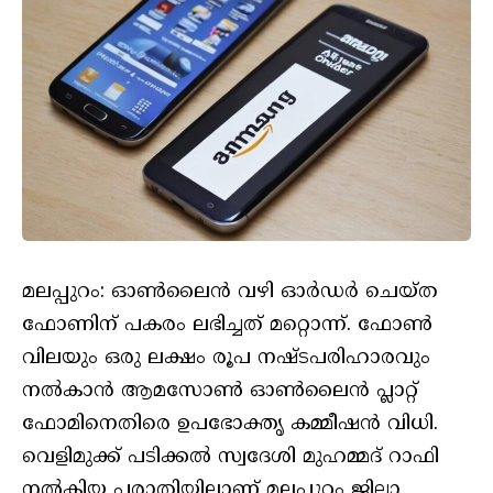
മലപ്പുറം: ഓണ്‍ലൈന്‍ വഴി ഓര്‍ഡര്‍ ചെയ്ത
ഫോണിന് പകരം ലഭിച്ചത് മറ്റൊന്ന്. ഫോണ്‍
വിലയും ഒരു ലക്ഷം രൂപ നഷ്ടപരിഹാരവും
നല്‍കാന്‍ ആമസോൺ ഓൺലൈൻ പ്ലാറ്റ്
ഫോമിനെതിരെ ഉപഭോക്തൃ കമ്മീഷന്‍ വിധി.
വെളിമുക്ക് പടിക്കൽ സ്വദേശി മുഹമ്മദ് റാഫി
നൽകിയ പരാതിയിലാണ് മലപ്പുറം ജില്ലാ