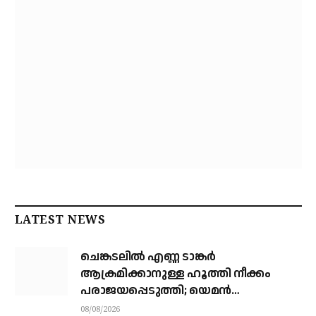
LATEST NEWS
ചെങ്കടലില്‍ എണ്ണ ടാങ്കര്‍
ആക്രമിക്കാനുള്ള ഹൂത്തി നീക്കം
പരാജയപ്പെടുത്തി; യെമൻ
സംഘർഷത്തിലേക്ക് നീങ്ങുന്നുവെന്ന്
08/08/2026