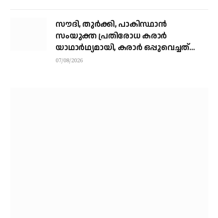
സൗദി, തുര്‍ക്കി, പാകിസ്ഥാന്‍
സംയുക്ത പ്രതിരോധ കരാര്‍
യാഥാര്‍ഥ്യമായി, കരാര്‍ ഒപ്പുവെച്ചത്
വിശുദ്ധ ഹറമിന്റെ ചാരത്ത്
07/08/2026