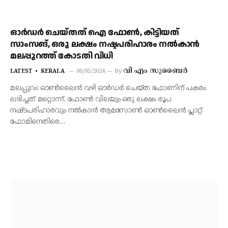
ഓർഡർ ചെയ്തത് ഐ ഫോൺ, കിട്ടിയത്
സാംസങ്, ഒരു ലക്ഷം നഷ്ടപരിഹാരം നൽകാൻ
മലപ്പുറത്ത് കോടതി വിധി
വി എം സുബൈർ
LATEST
KERALA
06/05/2024
By
മലപ്പുറം: ഓണ്‍ലൈന്‍ വഴി ഓര്‍ഡര്‍ ചെയ്ത ഫോണിന് പകരം
ലഭിച്ചത് മറ്റൊന്ന്. ഫോണ്‍ വിലയും ഒരു ലക്ഷം രൂപ
നഷ്ടപരിഹാരവും നല്‍കാന്‍ ആമസോൺ ഓൺലൈൻ പ്ലാറ്റ്
ഫോമിനെതിരെ…