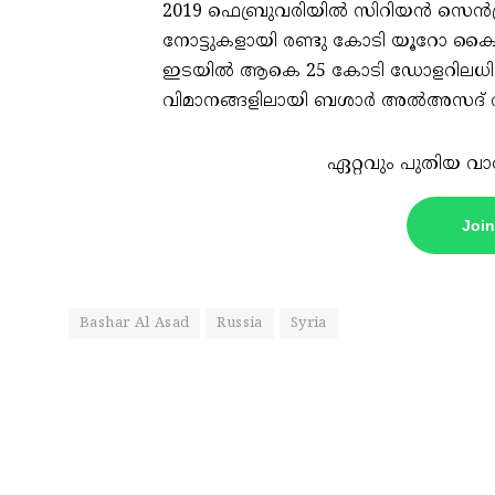
2019 ഫെബ്രുവരിയില്‍ സിറിയന്‍ സെന്‍ട്
നോട്ടുകളായി രണ്ടു കോടി യൂറോ കൈമാറി
ഇടയില്‍ ആകെ 25 കോടി ഡോളറിലധികം
വിമാനങ്ങളിലായി ബശാര്‍ അല്‍അസദ് റ
ഏറ്റവും പുതിയ വാ
Joi
Bashar Al Asad
Russia
Syria