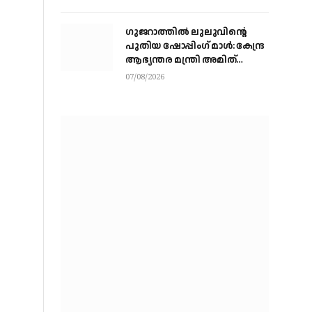
ചാരത്ത്
ഗുജറാത്തിൽ ലുലുവിന്റെ
പുതിയ ഷോപ്പിംഗ് മാൾ: കേന്ദ്ര
ആഭ്യന്തര മന്ത്രി അമിത്
ഷായുമായി കൂടിക്കാഴ്ച
07/08/2026
നടത്തി എം.എ യൂസഫലി