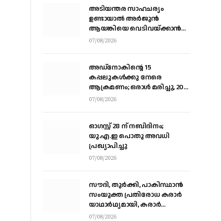
അടിയന്തര സാഹചര്യം
ഉണ്ടായാല്‍ അര്‍ജുന്‍
ആയങ്കിയെ വെടിവയ്ക്കാന്‍
നിര്‍ദേശം
07/08/2026
അഡ്നോകിന്റെ 15
കപ്പലുകള്‍ക്കു നേരെ
ആക്രമണം; ഒരാള്‍ മരിച്ചു, 20
പേര്‍ക്ക് പരിക്ക്
07/08/2026
ഓഗസ്റ്റ് 28 ന് നബിദിനം;
യു.എ.ഇ പൊതു അവധി
പ്രഖ്യാപിച്ചു
07/08/2026
സൗദി, തുര്‍ക്കി, പാകിസ്ഥാന്‍
സംയുക്ത പ്രതിരോധ കരാര്‍
യാഥാര്‍ഥ്യമായി, കരാര്‍
ഒപ്പുവെച്ചത് വിശുദ്ധ ഹറമിന്റെ
07/08/2026