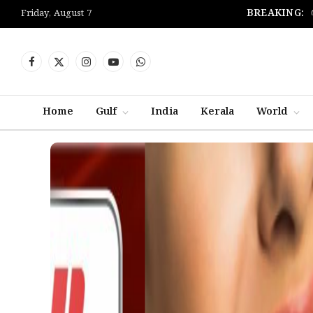
BREAKING:
Friday, August 7
Facebook
X
Instagram
YouTube
WhatsApp
(Twitter)
Home
Gulf
India
Kerala
World