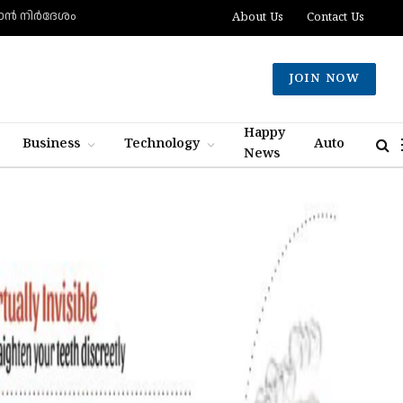
്‍ നിര്‍ദേശം
About Us
Contact Us
JOIN NOW
Happy
Business
Technology
Auto
News