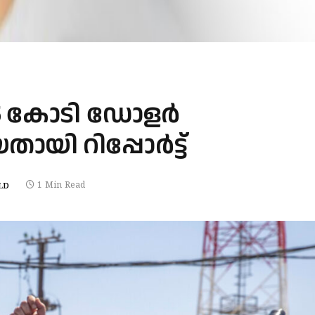
 കോടി ഡോളര്‍
യി റിപ്പോര്‍ട്ട്
1 Min Read
LD