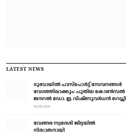
LATEST NEWS
ദുബായിൽ പാസ്‌പോർട്ട് സേവനങ്ങൾ
വേഗത്തിലാക്കും: പുതിയ കോൺസൽ
ജനറൽ ഡോ. ഇ. വിഷ്ണുവർധൻ റെഡ്ഡി
06/08/2026
വേങ്ങര സ്വദേശി ജിദ്ദയിൽ
നിര്യാതനായി