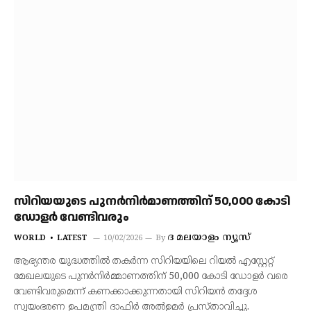
സിറിയയുടെ പുനർനിർമാണത്തിന് 50,000 കോടി
ഡോളർ വേണ്ടിവരും
ദ മലയാളം ന്യൂസ്
WORLD
LATEST
10/02/2026
By
ആഭ്യന്തര യുദ്ധത്തിൽ തകർന്ന സിറിയയിലെ റിയൽ എസ്റ്റേറ്റ്
മേഖലയുടെ പുനർനിർമ്മാണത്തിന് 50,000 കോടി ഡോളർ വരെ
വേണ്ടിവരുമെന്ന് കണക്കാക്കുന്നതായി സിറിയൻ തദ്ദേശ
സ്വയംഭരണ ഉപമന്ത്രി ദാഫിർ അൽഉമർ പ്രസ്താവിച്ചു.