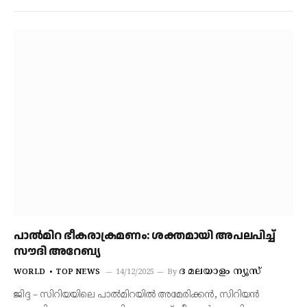
പാല്‍മിറ ഭീകരാക്രമണം: ശക്തമായി അപലപിച്ച്
സൗദി അറേബ്യ
ദ മലയാളം ന്യൂസ്
WORLD
TOP NEWS
14/12/2025
By
ജിദ്ദ – സിറിയയിലെ പാൽമിറയിൽ അമേരിക്കൻ, സിറിയൻ