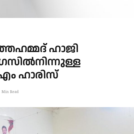
്ഞഹമ്മദ് ഹാജി
സിൽനിന്നുള്ള
എം ഹാരിസ്
1 Min Read