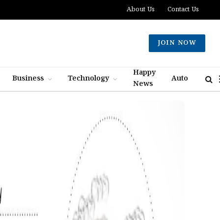
About Us
Contact Us
JOIN NOW
Happy
Business
Technology
Auto
News