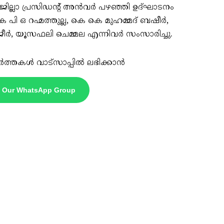
ലാ പ്രസിഡന്റ് അൻവർ പഴഞ്ഞി ഉദ്ഘാടനം
 പി ഒ റഹ്മത്തുല്ല, കെ കെ മുഹമ്മദ് ബഷീർ,
ുജീർ, യൂസഫലി ചെമ്മല എന്നിവർ സംസാരിച്ചു.
ർത്തകൾ വാട്സാപ്പിൽ ലഭിക്കാൻ
n Our WhatsApp Group