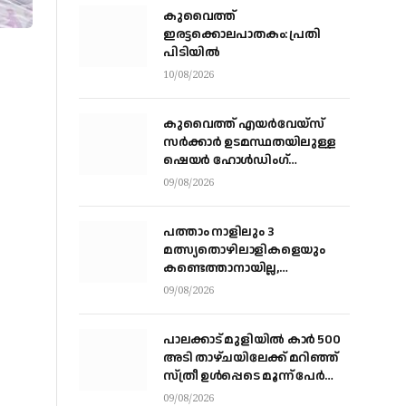
കുവൈത്ത്
ഇരട്ടക്കൊലപാതകം: പ്രതി
പിടിയിൽ
10/08/2026
കുവൈത്ത് എയര്‍വേയ്‌സ്
സര്‍ക്കാര്‍ ഉടമസ്ഥതയിലുള്ള
ഷെയര്‍ ഹോള്‍ഡിംഗ്
കമ്പനിയായി മാറി
09/08/2026
പത്താം നാളിലും 3
മത്സ്യതൊഴിലാളികളെയും
കണ്ടെത്താനായില്ല,
നാവികസേനയെത്തിയിട്ടും
09/08/2026
രക്ഷയില്ല; നാളെയും തിരച്ചില്‍
തുടരും
പാലക്കാട് മുളിയിൽ കാർ 500
അടി താഴ്ചയിലേക്ക് മറിഞ്ഞ്
സ്ത്രീ ഉൾപ്പെടെ മൂന്ന് പേർ
മരിച്ചു
09/08/2026