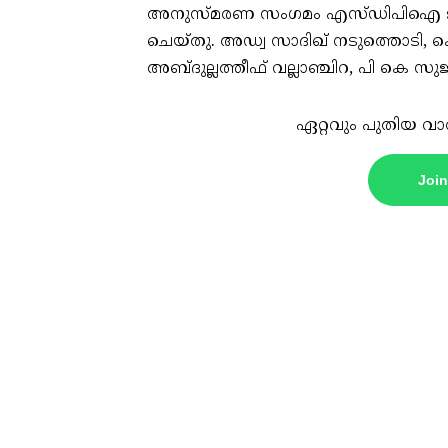
അനുസ്മരണ സംഗമം എസ്ഡിപിഐ ജില്
ചെയ്തു. അഡ്വ സാദിഖ് നടുത്തൊടി, കെ
അബ്ദുല്ലത്തീഫ് വല്ലാഞ്ചിറ, പി കെ സ
ഏറ്റവും പുതിയ വാ
Joi