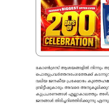
കോൺഗ്രസ് ആശയങ്ങളിൽ നിന്നും ആ
പൊതുപ്രവർത്തനരംഗത്തേക്ക് കടന്നുവരുന
വലിയ ജനകീയ പ്രക്ഷോഭം കുഞ്ഞഹമ്മദ
ബ്രിട്ടീഷുകാരും അവരെ അനുകൂലിക്കു
കുപ്രചരണങ്ങൾ എല്ലാകാലത്തും അഴിച്ചു
ജനങ്ങൾ തിരിച്ചറിഞ്ഞിരിക്കുന്നു എന്