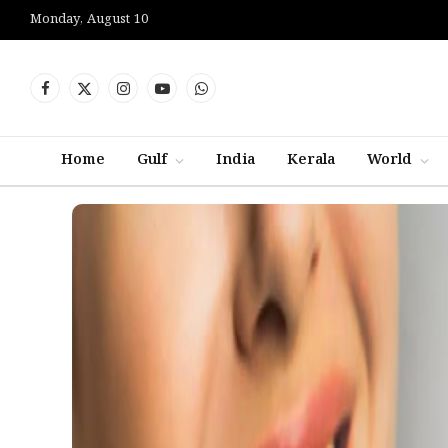
Monday, August 10
Facebook
X
Instagram
YouTube
WhatsApp
(Twitter)
Home
Gulf
India
Kerala
World