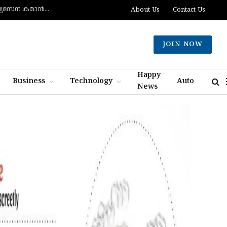
റിയര്‍ അഡ്മിറല്‍ അബ്ദുല്ല അല്‍ശഹ്രി ബഹുരാഷ്ട്ര നാവിക പ്രതിരോധ സഖ്യസേന കമാന്‍ഡര്‍
About Us
Contact Us
JOIN NOW
Happy
Business
Technology
Auto
News