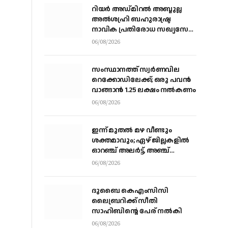
റിയര്‍ അഡ്മിറല്‍ അബ്ദുല്ല
അല്‍ശഹ്രി ബഹുരാഷ്ട്ര
നാവിക പ്രതിരോധ സഖ്യസേന
കമാന്‍ഡര്‍
06/08/2026
സംസ്ഥാനത്ത് സ്വര്‍ണവില
റെക്കോഡിലേക്ക്; ഒരു പവന്‍
വാങ്ങാന്‍ 1.25 ലക്ഷം നല്‍കണം
06/08/2026
ഇന്ന് മുതല്‍ മഴ വീണ്ടും
ശക്തമാവും; ഏഴ് ജില്ലകളില്‍
ഓറഞ്ച് അലര്‍ട്ട്, അഞ്ച്
താലൂക്കുകളില്‍ അവധി
06/08/2026
ദുബൈ കെഎംസിസി
ലൈബ്രറിക്ക് സീതി
സാഹിബിന്റെ പേര് നല്‍കി
06/08/2026