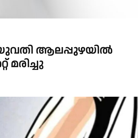
യുവതി ആലപ്പുഴയിൽ
് മരിച്ചു