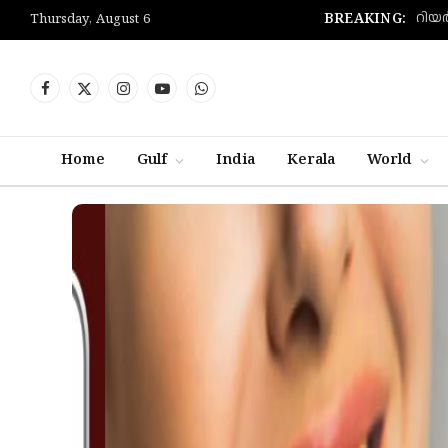
BREAKING:
Thursday, August 6
Facebook
X
Instagram
YouTube
WhatsApp
(Twitter)
Home
Gulf
India
Kerala
World