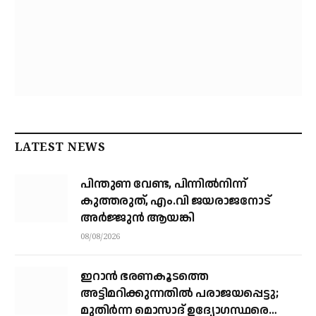
LATEST NEWS
പിന്തുണ വേണ്ട, പിന്നിൽനിന്ന്
കുത്തരുത്, എം.വി ജയരാജനോട്
അർജ്ജുൻ ആയങ്കി
08/08/2026
ഇറാന്‍ ഭരണകൂടത്തെ
അട്ടിമറിക്കുന്നതില്‍ പരാജയപ്പെട്ടു;
മുതിര്‍ന്ന മൊസാദ് ഉദ്യോഗസ്ഥരെ