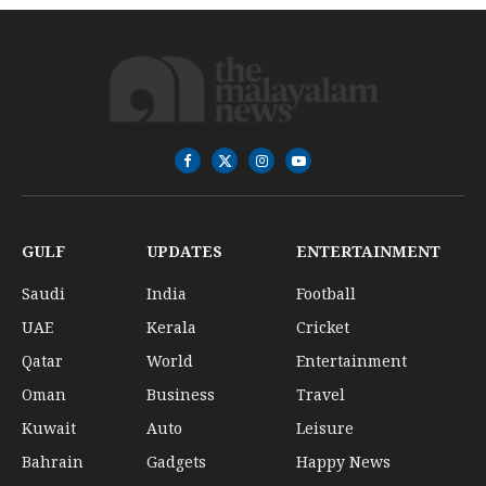
Facebook
X
Instagram
YouTube
(Twitter)
GULF
UPDATES
ENTERTAINMENT
Saudi
India
Football
UAE
Kerala
Cricket
Qatar
World
Entertainment
Oman
Business
Travel
Kuwait
Auto
Leisure
Bahrain
Gadgets
Happy News