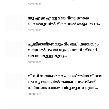
പിരിച്ചുവിട്ടു
08/08/2026
യു എ ഇ എണ്ണ ടാങ്കറിനു നേരെ
ഹോര്‍മുസില്‍ മിസൈല്‍ ആക്രമണം
08/08/2026
പൃഥ്വിരാജിനെയും ടീം ഖലീഫയെയും
വരവേല്‍ക്കാന്‍ ലുലു സൗദി ; റിയാദ്
മലാസിലുള്ള ലുലു
ഹൈപ്പര്‍മാര്‍ക്കറ്റിലാണ് സംഘം
08/08/2026
എത്തുന്നത്
വി ഡി സവര്‍ക്കറെ പുകഴ്ത്തിയ വിവാദ
ചോദ്യാവലിയില്‍ കര്‍ശന നടപടിക്ക്
നിര്‍ദേശം നല്‍കി വിദ്യാഭ്യാസ മന്ത്രി
എന്‍ ഷംസുദ്ദീന്‍
08/08/2026