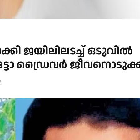
കി ജയിലിലടച്ച് ഒടുവില്‍
ട്ടോ ഡ്രൈവര്‍ ജീവനൊടുക്
d