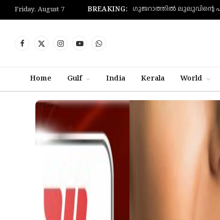
BREAKING:
Friday, August 7
Facebook
X
Instagram
YouTube
WhatsApp
(Twitter)
Home
Gulf
India
Kerala
World