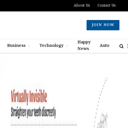
About Us
Contact Us
JOIN NOW
Happy
Business
Technology
Auto
News