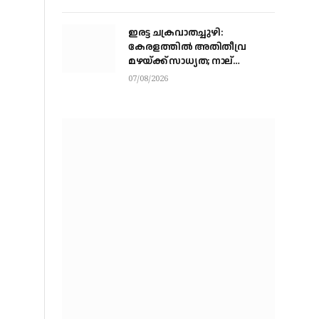
അവസാനഘട്ടത്തില്‍
ഇരട്ട ചക്രവാതച്ചുഴി:
കേരളത്തില്‍ അതിതീവ്ര
മഴയ്ക്ക് സാധ്യത; നാല്
ജില്ലകളില്‍ റെഡ് അലര്‍ട്ട്
07/08/2026