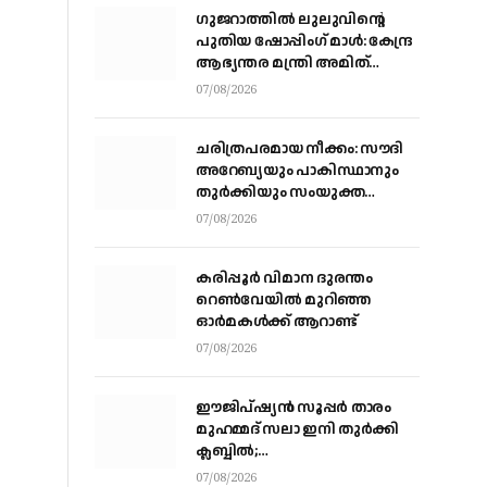
ഗുജറാത്തിൽ ലുലുവിന്റെ
പുതിയ ഷോപ്പിംഗ് മാൾ: കേന്ദ്ര
ആഭ്യന്തര മന്ത്രി അമിത്
ഷായുമായി കൂടിക്കാഴ്ച
07/08/2026
നടത്തി എം.എ യൂസഫലി
ചരിത്രപരമായ നീക്കം: സൗദി
അറേബ്യയും പാകിസ്ഥാനും
തുർക്കിയും സംയുക്ത
പ്രതിരോധ കരാറിൽ
07/08/2026
ഒപ്പുവെക്കുന്നു,
സമവാക്യങ്ങളെല്ലാം മാറും
കരിപ്പൂര്‍ വിമാന ദുരന്തം
റെണ്‍വേയില്‍ മുറിഞ്ഞ
ഓര്‍മകള്‍ക്ക് ആറാണ്ട്
07/08/2026
ഈജിപ്ഷ്യന്‍ സൂപ്പര്‍ താരം
മുഹമ്മദ് സലാ ഇനി തുര്‍ക്കി
ക്ലബ്ബില്‍;
ട്രാബ്‌സണ്‍സ്‌പോറിലെ കരാര്‍
07/08/2026