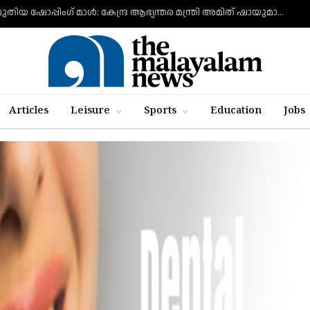
ഗുജറാത്തിൽ ലുലുവിന്റെ പുതിയ ഷോപ്പിംഗ് മാൾ: കേന്ദ്ര ആഭ്യന്തര മന്ത്രി അമിത് ഷായുമായി കൂടിക്കാഴ്ച നടത്തി എം.എ യൂസഫലി
Articles
Leisure
Sports
Education
Jobs