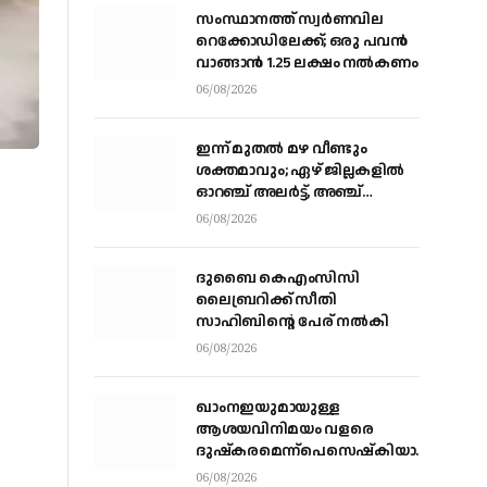
സംസ്ഥാനത്ത് സ്വര്‍ണവില
റെക്കോഡിലേക്ക്; ഒരു പവന്‍
വാങ്ങാന്‍ 1.25 ലക്ഷം നല്‍കണം
06/08/2026
ഇന്ന് മുതല്‍ മഴ വീണ്ടും
ശക്തമാവും; ഏഴ് ജില്ലകളില്‍
ഓറഞ്ച് അലര്‍ട്ട്, അഞ്ച്
താലൂക്കുകളില്‍ അവധി
06/08/2026
ദുബൈ കെഎംസിസി
ലൈബ്രറിക്ക് സീതി
സാഹിബിന്റെ പേര് നല്‍കി
06/08/2026
ഖാംനഇയുമായുള്ള
ആശയവിനിമയം വളരെ
ദുഷ്‌കരമെന്ന്പെസെഷ്‌കിയാന്‍,
രാജിവെക്കില്ലെന്നും പ്രസിഡന്റ്
06/08/2026