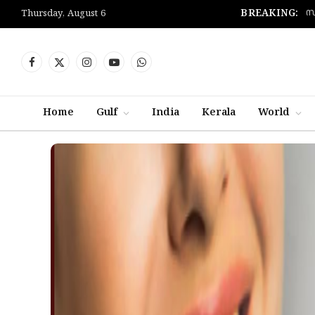
സ
BREAKING:
Thursday, August 6
Facebook
X
Instagram
YouTube
WhatsApp
(Twitter)
Home
Gulf
India
Kerala
World