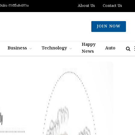
 ലക്ഷം നല്‍കണം
About Us
Contact Us
JOIN NOW
Happy
Business
Technology
Auto
News