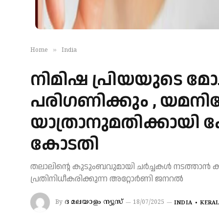
»
Home
India
നിമിഷ പ്രിയയുടെ മോചന
പരിഗണിക്കും , യമനില
യാത്രാനുമതിക്കായി കേ
കോടതി
തലാലിന്റെ കുടുംബവുമായി ചര്‍ച്ചകള്‍ നടത്താന്‍
പ്രതിനിധീകരിക്കുന്ന അറ്റോര്‍ണി ജനറല്‍
ദ മലയാളം ന്യൂസ്
By
18/07/2025
INDIA
KERA