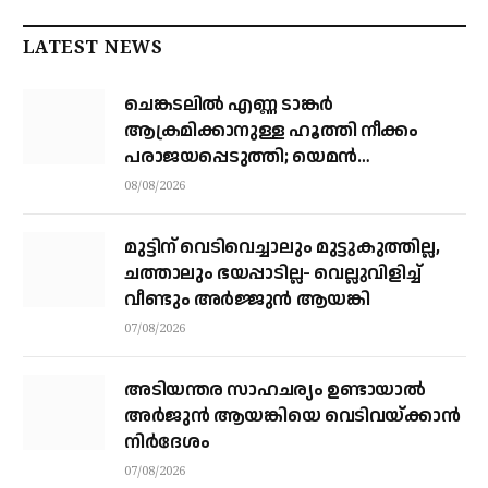
LATEST NEWS
ചെങ്കടലില്‍ എണ്ണ ടാങ്കര്‍
ആക്രമിക്കാനുള്ള ഹൂത്തി നീക്കം
പരാജയപ്പെടുത്തി; യെമൻ
സംഘർഷത്തിലേക്ക് നീങ്ങുന്നുവെന്ന്
08/08/2026
യു.എൻ മുന്നറിയിപ്പ്
മുട്ടിന് വെടിവെച്ചാലും മുട്ടുകുത്തില്ല,
ചത്താലും ഭയപ്പാടില്ല- വെല്ലുവിളിച്ച്
വീണ്ടും അർജ്ജുൻ ആയങ്കി
07/08/2026
അടിയന്തര സാഹചര്യം ഉണ്ടായാല്‍
അര്‍ജുന്‍ ആയങ്കിയെ വെടിവയ്ക്കാന്‍
നിര്‍ദേശം
07/08/2026