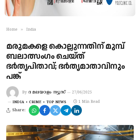
»
Home
India
മരുമകളെ കൊല്ലുന്നതിന് മുമ്പ്
ബലാത്സംഗം ചെയ്ത്
ഭര്‍തൃപിതാവ്; ഭര്‍തൃമാതാവിനും
പങ്ക്
ദ മലയാളം ന്യൂസ്
By
27/06/2025
1 Min Read
INDIA
CRIME
TOP NEWS
Share: