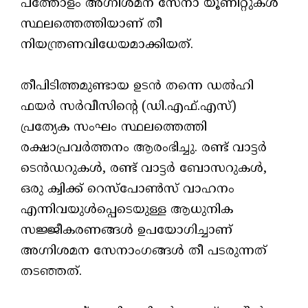
പത്തോളം അഗ്നിശമന സേനാ യൂണിറ്റുകൾ
സ്ഥലത്തെത്തിയാണ് തീ
നിയന്ത്രണവിധേയമാക്കിയത്.
​തീപിടിത്തമുണ്ടായ ഉടൻ തന്നെ ഡൽഹി
ഫയർ സർവീസിന്റെ (ഡി.എഫ്.എസ്)
പ്രത്യേക സംഘം സ്ഥലത്തെത്തി
രക്ഷാപ്രവർത്തനം ആരംഭിച്ചു. രണ്ട് വാട്ടർ
ടെൻഡറുകൾ, രണ്ട് വാട്ടർ ബോസറുകൾ,
ഒരു ക്വിക്ക് റെസ്‌പോൺസ് വാഹനം
എന്നിവയുൾപ്പെടെയുള്ള ആധുനിക
സജ്ജീകരണങ്ങൾ ഉപയോഗിച്ചാണ്
അഗ്നിശമന സേനാംഗങ്ങൾ തീ പടരുന്നത്
തടഞ്ഞത്.