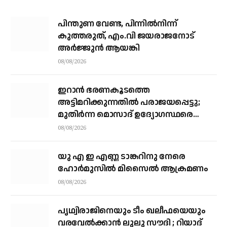
പിന്തുണ വേണ്ട, പിന്നിൽനിന്ന്
കുത്തരുത്, എം.വി ജയരാജനോട്
അർജ്ജുൻ ആയങ്കി
08/08/2026
ഇറാന്‍ ഭരണകൂടത്തെ
അട്ടിമറിക്കുന്നതില്‍ പരാജയപ്പെട്ടു;
മുതിര്‍ന്ന മൊസാദ് ഉദ്യോഗസ്ഥരെ
പിരിച്ചുവിട്ടു
08/08/2026
യു എ ഇ എണ്ണ ടാങ്കറിനു നേരെ
ഹോര്‍മുസില്‍ മിസൈല്‍ ആക്രമണം
08/08/2026
പൃഥ്വിരാജിനെയും ടീം ഖലീഫയെയും
വരവേല്‍ക്കാന്‍ ലുലു സൗദി ; റിയാദ്