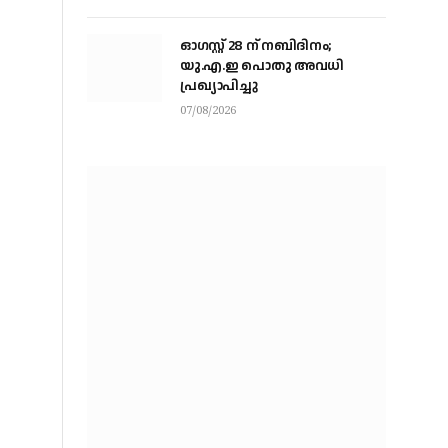
ഓഗസ്റ്റ് 28 ന് നബിദിനം;
യു.എ.ഇ പൊതു അവധി
പ്രഖ്യാപിച്ചു
07/08/2026