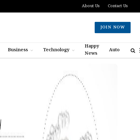
About Us
Contact Us
JOIN NOW
Happy
Business
Technology
Auto
News