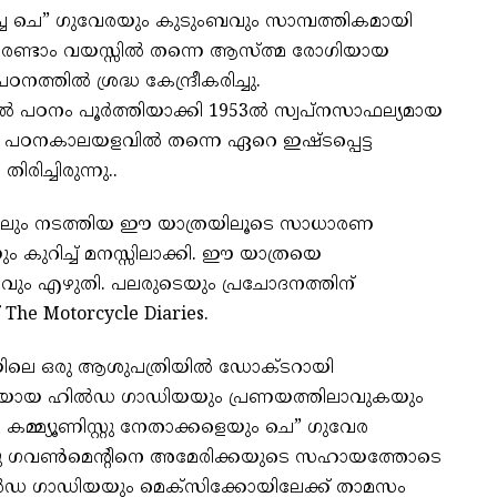
ച ചെ” ഗുവേരയും കുടുംബവും സാമ്പത്തികമായി
നു. രണ്ടാം വയസ്സിൽ തന്നെ ആസ്ത്മ രോഗിയായ
ത്തിൽ ശ്രദ്ധ കേന്ദ്രീകരിച്ചു.
ഠനം പൂർത്തിയാക്കി 1953ൽ സ്വപ്നസാഫല്യമായ
ി. പഠനകാലയളവിൽ തന്നെ ഏറെ ഇഷ്ടപ്പെട്ട
ിച്ചിരുന്നു..
ങളിലും നടത്തിയ ഈ യാത്രയിലൂടെ സാധാരണ
 കുറിച്ച് മനസ്സിലാക്കി. ഈ യാത്രയെ
ും എഴുതി. പലരുടെയും പ്രചോദനത്തിന്
e Motorcycle Diaries.
ാലയിലെ ഒരു ആശുപത്രിയിൽ ഡോക്ടറായി
ാരിയായ ഹിൽഡ ഗാഡിയയും പ്രണയത്തിലാവുകയും
 കമ്മ്യൂണിസ്റ്റു നേതാക്കളെയും ചെ” ഗുവേര
െ ഇടതു ഗവൺമെന്റിനെ അമേരിക്കയുടെ സഹായത്തോടെ
ിൽഡ ഗാഡിയയും മെക്സിക്കോയിലേക്ക് താമസം