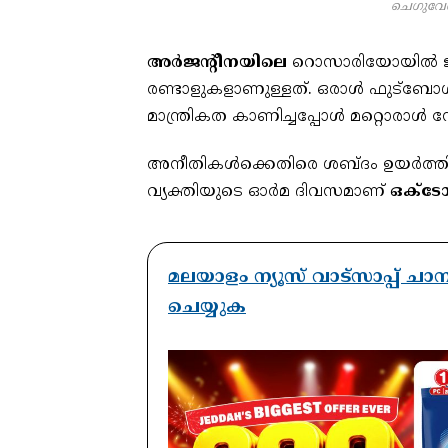
ചെഗുവേര
അർജന്റീനയിലെ
റൊസാരിയോയിൽ ജനി
രണ്ടാളുകളാണുള്ളത്. ഒരാൾ ഫുട്ബ
മാന്ത്രികത കാണിച്ചപ്പോൾ മറ്റൊരാൾ
അനീതികൾക്കെതിരെ ശബ്ദം ഉയർത്തി പ
വ്യക്തിയുടെ ഓർമ ദിവസമാണ്
ഒക്ട
മലയാളം ന്യൂസ് വാട്സാപ്പ് ച
ചെയ്യുക