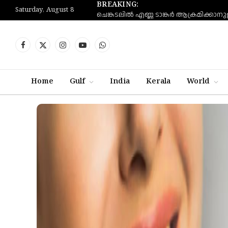
BREAKING:
Saturday, August 8
Facebook
X
Instagram
YouTube
WhatsApp
(Twitter)
Home
Gulf
India
Kerala
World