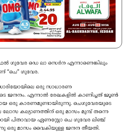
റാഫേൽ ഗുവേര ഡെ ലാ സെർന എന്നാണെങ്കിലും
ണ് “ചെ” ഗുവേര.
റൊസാരിയോയിലെ ഒരു സാധാരണ
യുടെ ജനനം. എന്നാൽ രേഖകളിൽ കാണിച്ചത് ജൂൺ
്തമായ ഒരു കാരണമുണ്ടായിരുന്നു. ചെഗുവേരയുടെ
സ കല്യാണത്തിന് ഒരു മാസം മുമ്പ് തന്നെ
്കാനായി പിതാവായ ഏണസ്റ്റോ ചെ ഗുവേര ലിഞ്ച്
ുന്നു ഒരു മാസം വൈകിയുള്ള ജനന തീയതി.