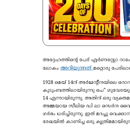
അദ്ദേഹത്തിന്റെ പേര് എർണസ്റ്റോ 
അറിയുന്നത്
ലോകം
മറ്റൊരു പേരിലാ
1928 മെയ് 14ന് അർജന്റീനയിലെ 
കുടുംബത്തിലായിരുന്നു ചെ” ഗുവേര
14 എന്നായിരുന്നു. അതിന് ഒരു വ്യക
അമ്മയായ സീലിയ ഡി ലാ സെർന വൈ ലോ
ഗർഭം ധരിച്ചിരുന്നു. ഇത് മറച്ചു വെക
രേഖയിൽ കാണിച്ച ഒരു കൃത്രിമമായിര