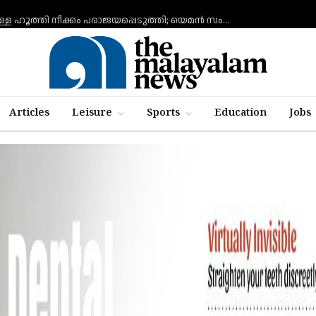
ചെങ്കടലില്‍ എണ്ണ ടാങ്കര്‍ ആക്രമിക്കാനുള്ള ഹൂത്തി നീക്കം പരാജയപ്പെടുത്തി; യെമൻ സംഘർഷത്തിലേക്ക് നീങ്ങുന്നുവെന്ന് യു.എൻ മുന്നറിയിപ്പ്
Articles
Leisure
Sports
Education
Jobs