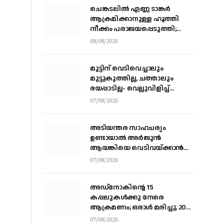
ചെങ്കടലില്‍ എണ്ണ ടാങ്കര്‍
ആക്രമിക്കാനുള്ള ഹൂത്തി
നീക്കം പരാജയപ്പെടുത്തി;
യെമൻ സംഘർഷത്തിലേക്ക്
08/08/2026
നീങ്ങുന്നുവെന്ന് യു.എൻ
മുന്നറിയിപ്പ്
മുട്ടിന് വെടിവെച്ചാലും
മുട്ടുകുത്തില്ല, ചത്താലും
ഭയപ്പാടില്ല- വെല്ലുവിളിച്ച്
വീണ്ടും അർജ്ജുൻ ആയങ്കി
07/08/2026
അടിയന്തര സാഹചര്യം
ഉണ്ടായാല്‍ അര്‍ജുന്‍
ആയങ്കിയെ വെടിവയ്ക്കാന്‍
നിര്‍ദേശം
07/08/2026
അഡ്നോകിന്റെ 15
കപ്പലുകള്‍ക്കു നേരെ
ആക്രമണം; ഒരാള്‍ മരിച്ചു, 20
പേര്‍ക്ക് പരിക്ക്
07/08/2026