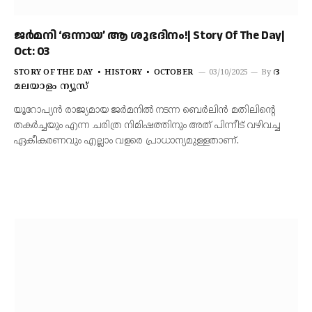
ജർമനി ‘ഒന്നായ’ ആ ശുഭദിനം!| Story Of The Day|
Oct: 03
ദ
STORY OF THE DAY
HISTORY
OCTOBER
03/10/2025
By
മലയാളം ന്യൂസ്
യൂറോപ്യൻ രാജ്യമായ ജർമനിൽ നടന്ന ബെർലിൻ മതിലിന്റെ
തകർച്ചയും എന്ന ചരിത്ര നിമിഷത്തിനും അത് പിന്നീട് വഴിവച്ച
ഏകീകരണവും എല്ലാം വളരെ പ്രാധാന്യമുള്ളതാണ്.