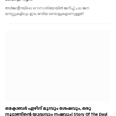
അർജന്റീനയിലെ റൊസാരിയോയിൽ ജനിച്ച് പല ജന
മനസ്സുകളിലും ഇടം നേടിയ രണ്ടാളുകളാണുള്ളത്
ഒക്ടോബർ ഏഴിന് മുമ്പും ശേഷവും, ഒരു
നൂറ്റാണ്ടിന്റെ യുദ്ധവും നഷ്ടവും| Story Of The Day|