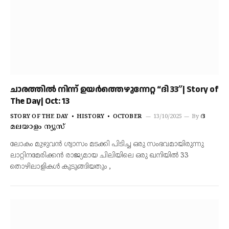
ചാരത്തിൽ നിന്ന് ഉയർത്തെഴുന്നേറ്റ “ദി 33″| Story of
The Day| Oct: 13
ദ
STORY OF THE DAY
HISTORY
OCTOBER
13/10/2025
By
മലയാളം ന്യൂസ്
ലോകം മുഴുവൻ ശ്വാസം മടക്കി പിടിച്ച ഒരു സംഭവമായിരുന്നു
ലാറ്റിനമേരിക്കൻ രാജ്യമായ ചിലിയിലെ ഒരു ഖനിയിൽ 33
തൊഴിലാളികൾ കുടുങ്ങിയതും ,