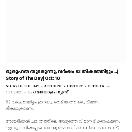
ദുരൂഹത തുടരുന്നു, വർഷം 92 തികഞ്ഞിട്ടും…|
Story of The Day| Oct: 10
STORY OF THE DAY
ACCIDENT
HISTORY
OCTOBER
ദ മലയാളം ന്യൂസ്
10/10/2025
By
92 വർഷമായിട്ടും ഇനിയും തെളിയാത്ത ഒരു വിമാന
ഭീകരാക്രമണം,
അമേരിക്കൻ ചരിത്രത്തിലെ ആദ്യത്തെ വിമാന ഭീകരാക്രമണം
എന്നു അറിയപ്പെടുന്ന ചെസ്റ്റർടൺ വിമാന സ്ഫോടന നടന്നിട്ട്