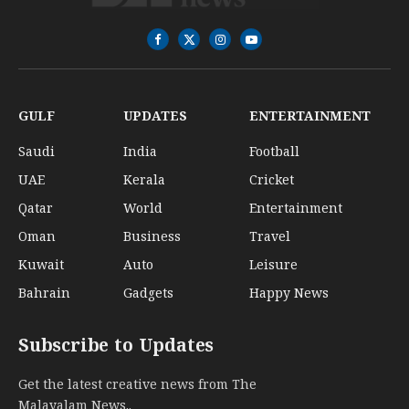
Facebook
X
Instagram
YouTube
(Twitter)
GULF
UPDATES
ENTERTAINMENT
Saudi
India
Football
UAE
Kerala
Cricket
Qatar
World
Entertainment
Oman
Business
Travel
Kuwait
Auto
Leisure
Bahrain
Gadgets
Happy News
Subscribe to Updates
Get the latest creative news from The
Malayalam News..