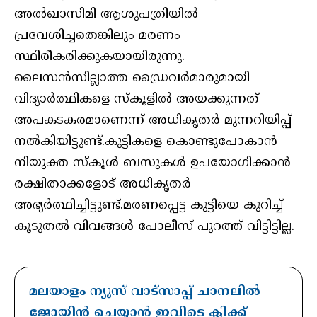
അൽഖാസിമി ആശുപത്രിയിൽ
പ്രവേശിച്ചതെങ്കിലും മരണം
സ്ഥിരീകരിക്കുകയായിരുന്നു.
ലൈസൻസില്ലാത്ത ഡ്രൈവർമാരുമായി
വിദ്യാർത്ഥികളെ സ്കൂളിൽ അയക്കുന്നത്
അപകടകരമാണെന്ന് അധികൃതർ മുന്നറിയിപ്പ്
നൽകിയിട്ടുണ്ട്.കുട്ടികളെ കൊണ്ടുപോകാൻ
നിയുക്ത സ്കൂൾ ബസുകൾ ഉപയോഗിക്കാൻ
രക്ഷിതാക്കളോട് അധികൃതർ
അഭ്യർത്ഥിച്ചിട്ടുണ്ട്.മരണപ്പെട്ട കുട്ടിയെ കുറിച്ച്
കൂടുതൽ വിവങ്ങൾ പോലീസ് പുറത്ത് വിട്ടിട്ടില്ല.
മലയാളം ന്യൂസ് വാട്സാപ്പ് ചാനലിൽ
ജോയിൻ ചെയ്യാൻ ഇവിടെ ക്ലിക്ക്