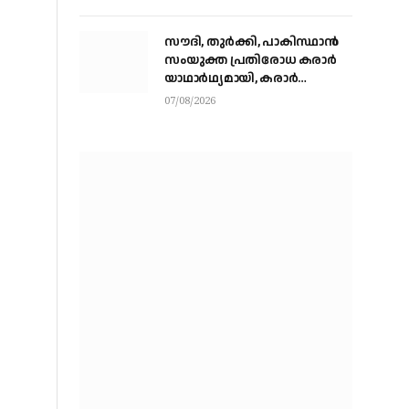
സൗദി, തുര്‍ക്കി, പാകിസ്ഥാന്‍
സംയുക്ത പ്രതിരോധ കരാര്‍
യാഥാര്‍ഥ്യമായി, കരാര്‍
ഒപ്പുവെച്ചത് വിശുദ്ധ ഹറമിന്റെ
07/08/2026
ചാരത്ത്