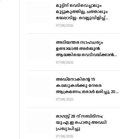
മുട്ടിന് വെടിവെച്ചാലും
മുട്ടുകുത്തില്ല, ചത്താലും
ഭയപ്പാടില്ല- വെല്ലുവിളിച്ച്
വീണ്ടും അർജ്ജുൻ ആയങ്കി
07/08/2026
അടിയന്തര സാഹചര്യം
ഉണ്ടായാല്‍ അര്‍ജുന്‍
ആയങ്കിയെ വെടിവയ്ക്കാന്‍
നിര്‍ദേശം
07/08/2026
അഡ്നോകിന്റെ 15
കപ്പലുകള്‍ക്കു നേരെ
ആക്രമണം; ഒരാള്‍ മരിച്ചു, 20
പേര്‍ക്ക് പരിക്ക്
07/08/2026
ഓഗസ്റ്റ് 28 ന് നബിദിനം;
യു.എ.ഇ പൊതു അവധി
പ്രഖ്യാപിച്ചു
07/08/2026