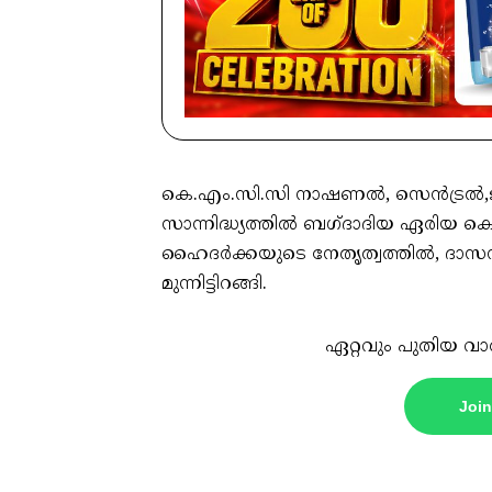
കെ.എം.സി.സി നാഷണൽ, സെൻട്രൽ,ജി
സാന്നിദ്ധ്യത്തിൽ ബഗ്ദാദിയ ഏരിയ കെ
ഹൈദർക്കയുടെ നേതൃത്വത്തിൽ, ദാസ
മുന്നിട്ടിറങ്ങി.
ഏറ്റവും പുതിയ വാ
Joi