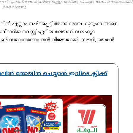
യനാട് പുനരധിവാസ ഫണ്ടിലേക്കുള്ള വിഹിതം, കെ.എം.സി.സി നേതാക്കൾക്ക്
കൈമാറുന്നു.
ടലിൽ എല്ലാം നഷ്ടപ്പെട്ട് അനാഥരായ കുടുംബങ്ങളെ
ാഗ്ദാദിയ വെസ്റ്റ് ഏരിയ മലയാളി സൗഹൃദ
്ന ഫണ്ട് സമാഹരണം വൻ വിജയമായി. സൗദി, യെമൻ
ാനലിൽ ജോയിൻ ചെയ്യാൻ ഇവിടെ ക്ലിക്ക്