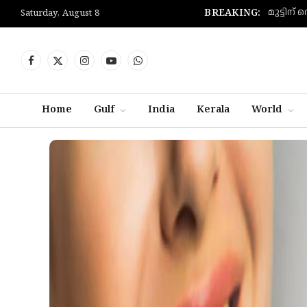
BREAKING:
Saturday, August 8
Facebook
X
Instagram
YouTube
WhatsApp
(Twitter)
Home
Gulf
India
Kerala
World