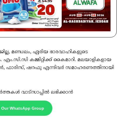
ല്ല, മണ്ഡലം, ഏരിയ ഭാരവാഹികളുടെ
. എം.സി.സി കമ്മിറ്റിക്ക് കൈമാറി. മലയാളികളായ
ൻ, ഫാരിസ്, ഷറഫു എന്നിവർ സമാഹരണത്തിനായി
ർത്തകൾ വാട്സാപ്പിൽ ലഭിക്കാൻ
n Our WhatsApp Group