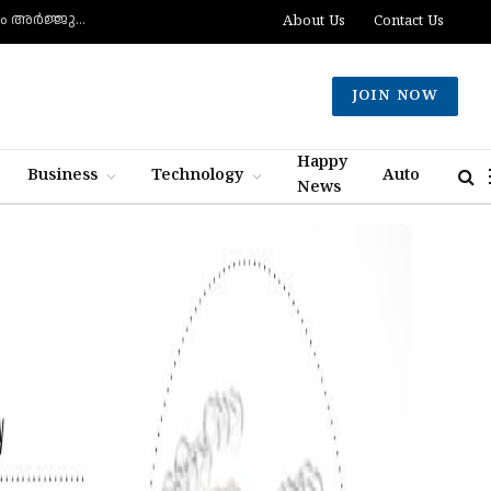
മുട്ടിന് വെടിവെച്ചാലും മുട്ടുകുത്തില്ല, ചത്താലും ഭയപ്പാടില്ല- വെല്ലുവിളിച്ച് വീണ്ടും അർജ്ജുൻ ആയങ്കി
About Us
Contact Us
JOIN NOW
Happy
Business
Technology
Auto
News