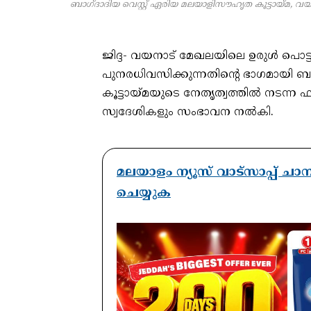
ബാഗ്ദാദിയ വെസ്റ്റ് ഏരിയ മലയാളിസൗഹൃത കൂട്ടായ്മ, വ
ജിദ്ദ- വയനാട് മേഖലയിലെ ഉരുൾ പൊട്
പുനരധിവസിക്കുന്നതിന്റെ ഭാഗമായി ബ
കൂട്ടായ്മയുടെ നേതൃത്വത്തിൽ നടന
സ്വദേശികളും സംഭാവന നൽകി.
മലയാളം ന്യൂസ് വാട്സാപ്പ് ച
ചെയ്യുക