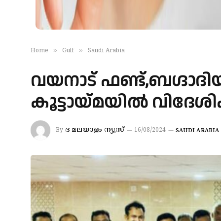
»
»
Home
Gulf
Saudi Arabia
വയനാട് ഫണ്ട്,ബഗ്ദാദിയ
കൂട്ടായ്മയിൽ വിദേശി
ദ മലയാളം ന്യൂസ്
By
16/08/2024
SAUDI ARABIA