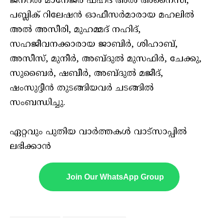
ജനറൽ മാനേജർ ഫഹദ്​ അൽ അനൈസി,
പബ്ലിക്​ റിലേഷൻ ഓഫീസർമാരായ മഹലിൽ
അൽ അസീരി, മുഹമ്മദ്​ നഹിദ്,
സഹജീവനക്കാരായ ജാബിർ, ശിഹാബ്​,
അസീസ്​, മുനീർ, അബ്​ദുൽ മുസഫിർ, ചേക്കു,
സുബൈർ, ഷബീർ, അബ്​ദുൽ മജീദ്​,
ഷംസുദ്ദീൻ തുടങ്ങിയവർ ചടങ്ങിൽ
സംബന്ധിച്ചു.
ഏറ്റവും പുതിയ വാർത്തകൾ വാട്സാപ്പിൽ
ലഭിക്കാൻ
Join Our WhatsApp Group