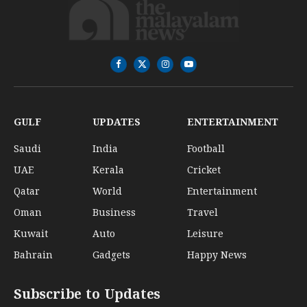
Facebook
X
Instagram
YouTube
(Twitter)
GULF
UPDATES
ENTERTAINMENT
Saudi
India
Football
UAE
Kerala
Cricket
Qatar
World
Entertainment
Oman
Business
Travel
Kuwait
Auto
Leisure
Bahrain
Gadgets
Happy News
Subscribe to Updates