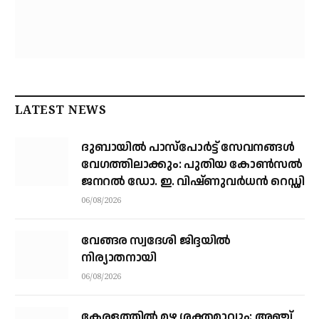
LATEST NEWS
ദുബായിൽ പാസ്‌പോർട്ട് സേവനങ്ങൾ
വേഗത്തിലാക്കും: പുതിയ കോൺസൽ
ജനറൽ ഡോ. ഇ. വിഷ്ണുവർധൻ റെഡ്ഡി
06/08/2026
വേങ്ങര സ്വദേശി ജിദ്ദയിൽ
നിര്യാതനായി
06/08/2026
കേരളത്തില്‍ മഴ ശക്തമാവും: അഞ്ച്