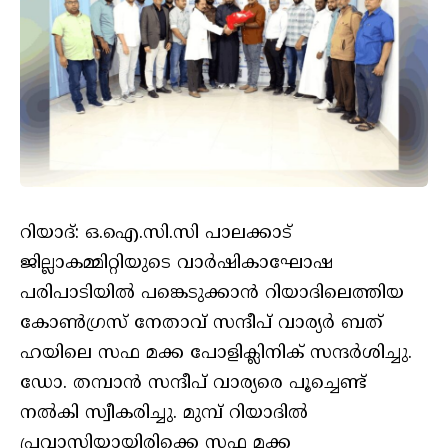
റിയാദ്​: ഒ.ഐ.സി.സി പാലക്കാട്​
ജില്ലാകമ്മിറ്റിയുടെ വാർഷികാഘോഷ
പരിപാടിയിൽ പ​ങ്കെടുക്കാൻ റിയാദിലെത്തിയ
കോൺഗ്രസ്​ നേതാവ്​ സന്ദീപ്​ വാര്യർ ബത്​
ഹയിലെ സഫ മക്ക പോളിക്ലിനിക്​ സന്ദർശിച്ചു.
ഡോ. തമ്പാൻ സന്ദീപ്​ വാര്യരെ​ പൂച്ചെണ്ട്​
നൽകി സ്വീകരിച്ചു. മുമ്പ്​ റിയാദിൽ
പ്രവാസിയായിരിക്കെ സഫ മക്ക