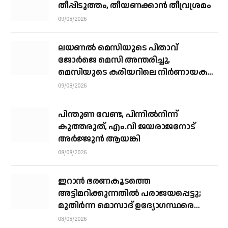
തീപ്പിടുത്തം, തീയണക്കാൻ തീവ്രശ്രമം
09/08/2026
ലയണൽ മെസിയുടെ പിതാവ്
ജോർജെ മെസി അന്തരിച്ചു, ​
മെസിയുടെ കരിയറിലെ നിർണായക
ശക്തി
09/08/2026
പിന്തുണ വേണ്ട, പിന്നിൽനിന്ന്
കുത്തരുത്, എം.വി ജയരാജനോട്
അർജ്ജുൻ ആയങ്കി
08/08/2026
ഇറാന്‍ ഭരണകൂടത്തെ
അട്ടിമറിക്കുന്നതില്‍ പരാജയപ്പെട്ടു;
മുതിര്‍ന്ന മൊസാദ് ഉദ്യോഗസ്ഥരെ
പിരിച്ചുവിട്ടു
08/08/2026