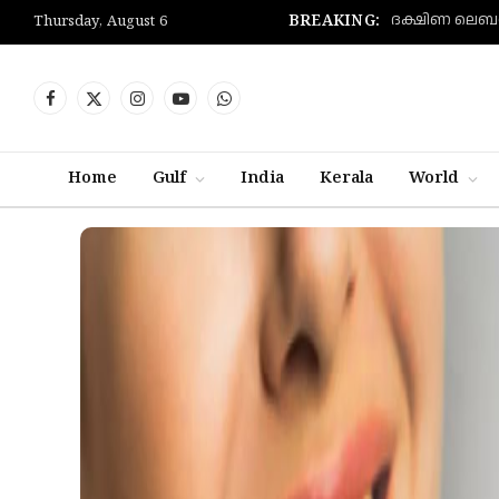
BREAKING:
Thursday, August 6
Facebook
X
Instagram
YouTube
WhatsApp
(Twitter)
Home
Gulf
India
Kerala
World