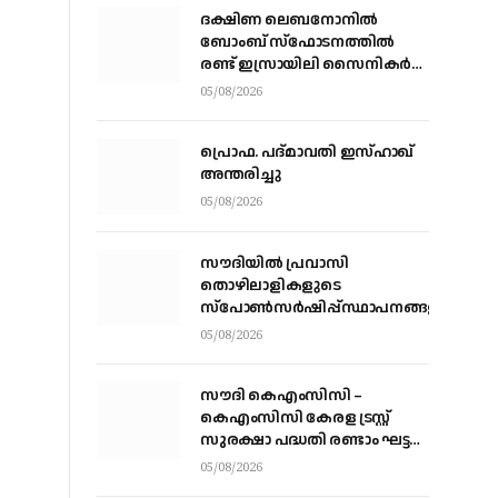
ദക്ഷിണ ലെബനോനില്‍
ബോംബ് സ്‌ഫോടനത്തില്‍
രണ്ട് ഇസ്രായിലി സൈനികര്‍
കൊല്ലപ്പെട്ടു; ഏഴുപേര്‍ക്ക്
05/08/2026
പരിക്ക്
പ്രൊഫ. പദ്മാവതി ഇസ്ഹാഖ്
അന്തരിച്ചു
05/08/2026
സൗദിയില്‍ പ്രവാസി
തൊഴിലാളികളുടെ
സ്‌പോണ്‍സര്‍ഷിപ്പ്സ്ഥാപനങ്ങളില്‍
നിന്ന് വ്യക്തികളിലേക്ക് മാറ്റാന്‍
05/08/2026
അനുമതി
സൗദി കെഎംസിസി –
കെഎംസിസി കേരള ട്രസ്റ്റ്
സുരക്ഷാ പദ്ധതി രണ്ടാം ഘട്ട
ആനുകൂല്യ വിതരണം
05/08/2026
വെള്ളിയാഴ്ച്ച കോഴിക്കോട്ട്