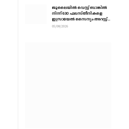
ജൂലൈയില്‍ വെസ്റ്റ് ബാങ്കില്‍
നിന്ന് 630 ഫലസ്തീനികളെ
ഇസ്രായേല്‍ സൈന്യം അറസ്റ്റ്
ചെയ്തു
05/08/2026