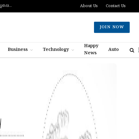
ദക്ഷിണ ലെബനോനില്‍ ബോംബ് സ്‌ഫോടനത്തില്‍ രണ്ട് ഇസ്രായിലി സൈനികര്‍ കൊല്ലപ്പെട്ടു; ഏഴുപേര്‍ക്ക് പരിക്ക്
About Us
Contact Us
JOIN NOW
Happy
Business
Technology
Auto
News