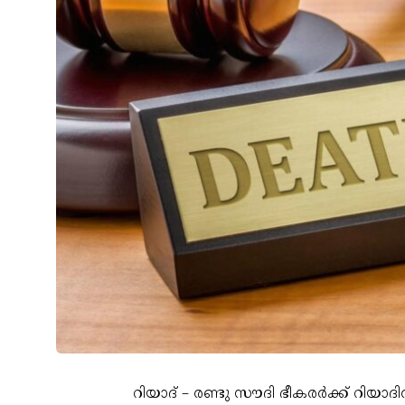
റിയാദ് – രണ്ടു സൗദി ഭീകരര്‍ക്ക് റിയാ