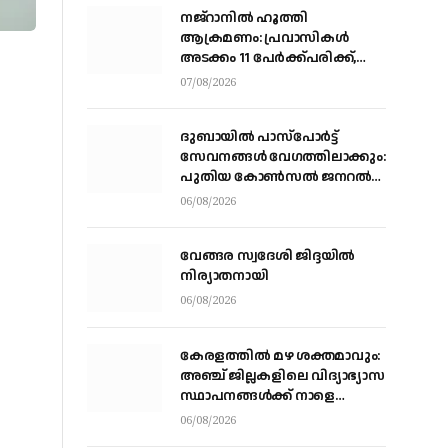
നജ്‌റാനില്‍ ഹൂത്തി
ആക്രമണം: പ്രവാസികള്‍
അടക്കം 11 പേർക്ക്പരിക്ക്,
ഹൂത്തി ആക്രമണത്തില്‍ 17
07/08/2026
യെമന്‍ സൈനികര്‍
കൊല്ലപ്പെട്ടു
ദുബായിൽ പാസ്‌പോർട്ട്
സേവനങ്ങൾ വേഗത്തിലാക്കും:
പുതിയ കോൺസൽ ജനറൽ
ഡോ. ഇ. വിഷ്ണുവർധൻ
06/08/2026
റെഡ്ഡി
വേങ്ങര സ്വദേശി ജിദ്ദയിൽ
നിര്യാതനായി
06/08/2026
കേരളത്തില്‍ മഴ ശക്തമാവും:
അഞ്ച് ജില്ലകളിലെ വിദ്യാഭ്യാസ
സ്ഥാപനങ്ങള്‍ക്ക് നാളെ
അവധി
06/08/2026