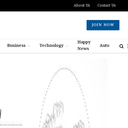
About Us
Contact Us
JOIN NOW
Happy
Business
Technology
Auto
News