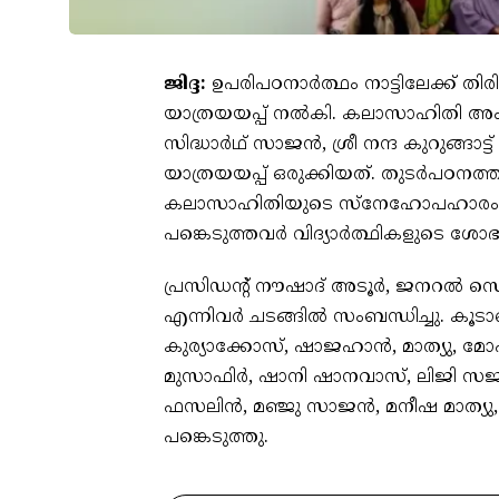
ജിദ്ദ:
ഉപരിപഠനാർത്ഥം നാട്ടിലേക്ക് തിര
യാത്രയയപ്പ് നൽകി. കലാസാഹിതി അം
സിദ്ധാർഥ് സാജൻ, ശ്രീ നന്ദ കുറുങ്ങ
യാത്രയയപ്പ് ഒരുക്കിയത്. തുടർപഠനത
കലാസാഹിതിയുടെ സ്നേഹോപഹാരം രക
പങ്കെടുത്തവർ വിദ്യാർത്ഥികളുടെ ശ
പ്രസിഡന്റ് നൗഷാദ് അടൂർ, ജനറൽ സെക്ര
എന്നിവർ ചടങ്ങിൽ സംബന്ധിച്ചു. കൂട
കുര്യാക്കോസ്, ഷാജഹാൻ, മാത്യു,
മുസാഫിർ, ഷാനി ഷാനവാസ്, ലിജി സ
ഫസലിൻ, മഞ്ജു സാജൻ, മനീഷ മാത്യു,
പങ്കെടുത്തു.