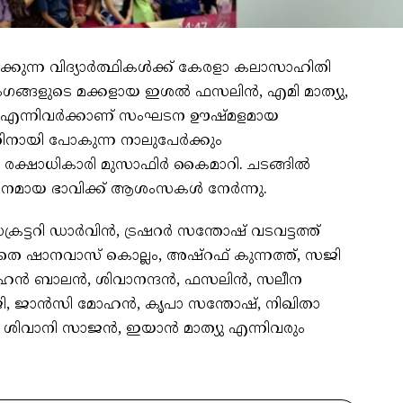
ിക്കുന്ന വിദ്യാർത്ഥികൾക്ക് കേരളാ കലാസാഹിതി
ഗങ്ങളുടെ മക്കളായ ഇശൽ ഫസലിൻ, എമി മാത്യു,
ാട്ട് എന്നിവർക്കാണ് സംഘടന ഊഷ്മളമായ
്തിനായി പോകുന്ന നാലുപേർക്കും
്ഷാധികാരി മുസാഫിർ കൈമാറി. ചടങ്ങിൽ
ോഭനമായ ഭാവിക്ക് ആശംസകൾ നേർന്നു.
ട്ടറി ഡാർവിൻ, ട്രഷറര്‍ സന്തോഷ് വടവട്ടത്ത്
ാതെ ഷാനവാസ് കൊല്ലം, അഷ്റഫ് കുന്നത്ത്, സജി
 മോഹൻ ബാലൻ, ശിവാനന്ദൻ, ഫസലിൻ, സലീന
ജി, ജാൻസി മോഹൻ, കൃപാ സന്തോഷ്, നിഖിതാ
 ശിവാനി സാജൻ, ഇയാൻ മാത്യു എന്നിവരും