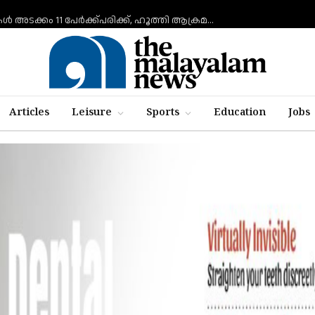
നജ്‌റാനില്‍ ഹൂത്തി ആക്രമണം: പ്രവാസികള്‍ അടക്കം 11 പേർക്ക്പരിക്ക്, ഹൂത്തി ആക്രമണത്തില്‍ 17 യെമന്‍ സൈനികര്‍ കൊല്ലപ്പെട്ടു
Articles
Leisure
Sports
Education
Jobs