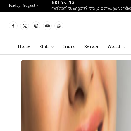
BREAKING:
Friday, August 7
Facebook
X
Instagram
YouTube
WhatsApp
(Twitter)
Home
Gulf
India
Kerala
World