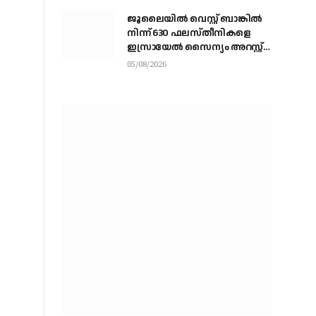
ജൂലൈയില്‍ വെസ്റ്റ് ബാങ്കില്‍
നിന്ന് 630 ഫലസ്തീനികളെ
ഇസ്രായേല്‍ സൈന്യം അറസ്റ്റ്
ചെയ്തു
05/08/2026