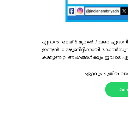
ഏഡൻ- മെയ് 5 മുതൽ 7 വരെ ഏഡനില
ഇന്ത്യൻ കമ്മ്യൂണിറ്റിക്കായി കോൺസുലർ
കമ്മ്യൂണിറ്റി അംഗങ്ങൾക്കും ഇവിട
ഏറ്റവും പുതിയ വാ
Joi