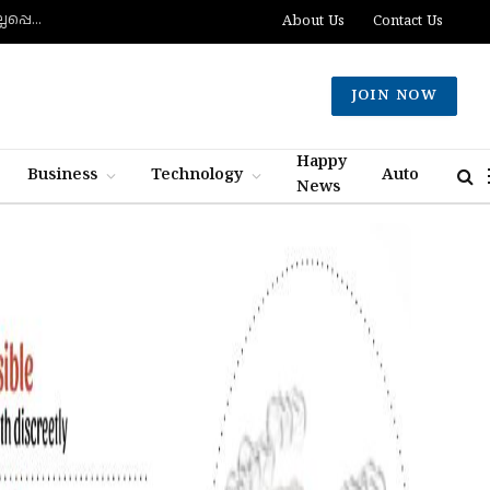
ദക്ഷിണ ലെബനോനില്‍ ബോംബ് സ്‌ഫോടനത്തില്‍ രണ്ട് ഇസ്രായിലി സൈനികര്‍ കൊല്ലപ്പെട്ടു; ഏഴുപേര്‍ക്ക് പരിക്ക്
About Us
Contact Us
JOIN NOW
Happy
Business
Technology
Auto
News