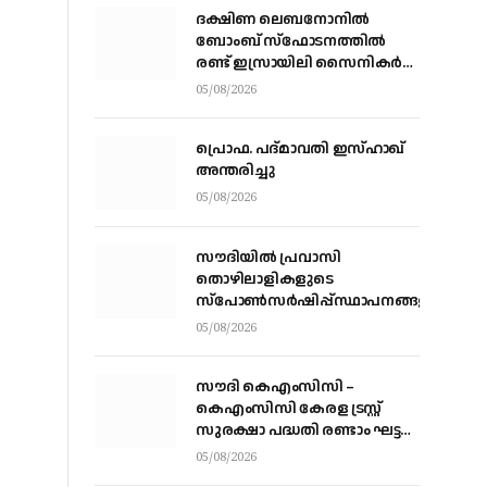
ദക്ഷിണ ലെബനോനില്‍
ബോംബ് സ്‌ഫോടനത്തില്‍
രണ്ട് ഇസ്രായിലി സൈനികര്‍
കൊല്ലപ്പെട്ടു; ഏഴുപേര്‍ക്ക്
05/08/2026
പരിക്ക്
പ്രൊഫ. പദ്മാവതി ഇസ്ഹാഖ്
അന്തരിച്ചു
05/08/2026
സൗദിയില്‍ പ്രവാസി
തൊഴിലാളികളുടെ
സ്‌പോണ്‍സര്‍ഷിപ്പ്സ്ഥാപനങ്ങളില്‍
നിന്ന് വ്യക്തികളിലേക്ക് മാറ്റാന്‍
05/08/2026
അനുമതി
സൗദി കെഎംസിസി –
കെഎംസിസി കേരള ട്രസ്റ്റ്
സുരക്ഷാ പദ്ധതി രണ്ടാം ഘട്ട
ആനുകൂല്യ വിതരണം
05/08/2026
വെള്ളിയാഴ്ച്ച കോഴിക്കോട്ട്