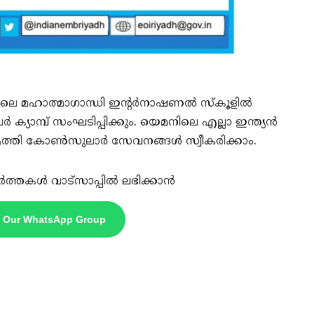
െ മഹാത്മാഗാന്ധി ഇൻ്റർനാഷണൽ സ്‌കൂളിൽ
 ക്യാമ്പ് സംഘടിപ്പിക്കും. യെമനിലെ എല്ലാ ഇന്ത്യൻ
െ എത്തി കോൺസുലാർ സേവനങ്ങൾ സ്വീകരിക്കാം.
ർത്തകൾ വാട്സാപ്പിൽ ലഭിക്കാൻ
n Our WhatsApp Group