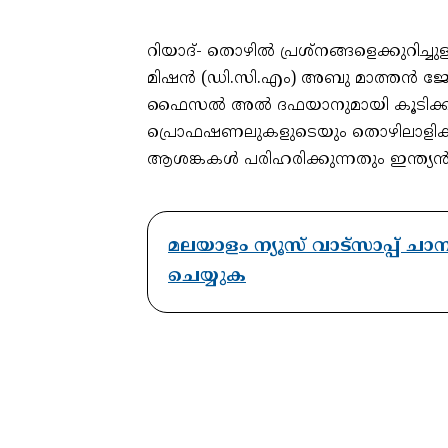
റിയാദ്- തൊഴിൽ പ്രശ്‌നങ്ങളെക്കുറിച്ചുള
മിഷൻ (ഡി.സി.എം) അബു മാത്തൻ ജോർജ്, 
ഫൈസൽ അൽ ദഫയാനുമായി കൂടിക്കാഴ്
പ്രൊഫഷണലുകളുടെയും തൊഴിലാളിക
ആശങ്കകൾ പരിഹരിക്കുന്നതും ഇന്ത്യൻ
മലയാളം ന്യൂസ് വാട്സാപ്പ് ച
ചെയ്യുക