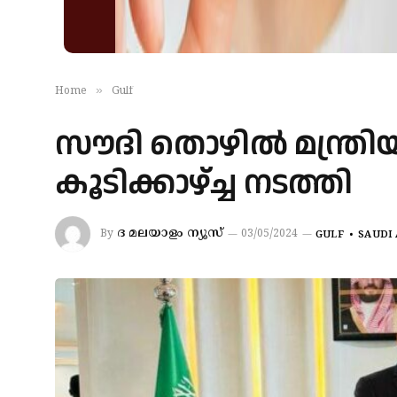
»
Home
Gulf
സൗദി തൊഴിൽ മന്ത്രി
കൂടിക്കാഴ്ച്ച നടത്തി
ദ മലയാളം ന്യൂസ്
By
03/05/2024
GULF
SAUDI