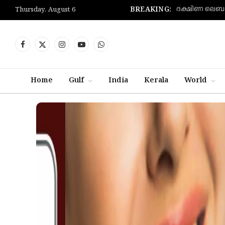
BREAKING:
Thursday, August 6
Facebook
X
Instagram
YouTube
WhatsApp
(Twitter)
Home
Gulf
India
Kerala
World