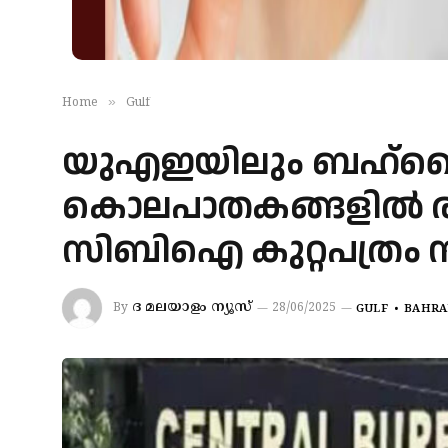
»
Home
Gulf
യുഎഇയിലും ബഹ്‌റൈ
കൊലപാതകങ്ങളിൽ രണ്ട
സിബിഐ കുറ്റപത്രം സമ
ദ മലയാളം ന്യൂസ്
By
28/06/2025
GULF
BAHRA