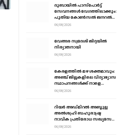
ദുബായിൽ പാസ്‌പോർട്ട്
സേവനങ്ങൾ വേഗത്തിലാക്കും:
പുതിയ കോൺസൽ ജനറൽ
ഡോ. ഇ. വിഷ്ണുവർധൻ
06/08/2026
റെഡ്ഡി
വേങ്ങര സ്വദേശി ജിദ്ദയിൽ
നിര്യാതനായി
06/08/2026
കേരളത്തില്‍ മഴ ശക്തമാവും:
അഞ്ച് ജില്ലകളിലെ വിദ്യാഭ്യാസ
സ്ഥാപനങ്ങള്‍ക്ക് നാളെ
അവധി
06/08/2026
റിയര്‍ അഡ്മിറല്‍ അബ്ദുല്ല
അല്‍ശഹ്രി ബഹുരാഷ്ട്ര
നാവിക പ്രതിരോധ സഖ്യസേന
കമാന്‍ഡര്‍
06/08/2026