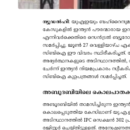
ന്യൂഡൽഹി
: യുഎഇയും ബഹ്‌റൈനുമായ
കേസുകളിൽ ഇന്ത്യൻ പൗരന്മാരായ ഇന്ദർ
എന്നിവർക്കെതിരെ സെൻട്രൽ ബ്യൂറോ 
സമർപ്പിച്ചു. ജൂൺ 27 വെള്ളിയാഴ്ച 
സിബിഐ ഈ വിവരം സ്ഥിരീകരിച്ചത്. 
അഭ്യർത്ഥനകളുടെ അടിസ്ഥാനത്തിൽ, വ
ചേർന്ന് ഇന്ത്യൻ നിയമപ്രകാരം സ്വീ
സിബിഐ കുറ്റപത്രങ്ങൾ സമർപ്പിച്ചത്.
അബൂദബിയിലെ കൊലപാതക ക
അബൂദബിയില്‍ താമസിച്ചിരുന്ന ഇന്ത്
കൊലപ്പെടുത്തിയ കേസിലാണ് യു.എ.
അടിസ്ഥാനത്തില്‍ IPC സെക്ഷന്‍ 302 
രജിസ്റ്റര്‍ ചെയ്തിട്ടുള്ളത്. അന്വേഷണത