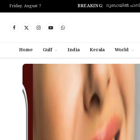
BREAKING:
Friday, August 7
Facebook
X
Instagram
YouTube
WhatsApp
(Twitter)
Home
Gulf
India
Kerala
World