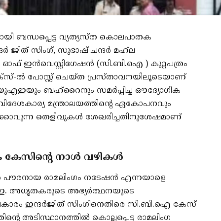
ി ബന്ധപ്പെട്ട വ്യത്യസ്ത കൊലപാതക
 ജിത് സിംഗ്, സുഭാഷ് ചന്ദർ മഹ്‌ല
ഓഫ് ഇൻവെസ്റ്റിഗേഷൻ (സി.ബി.ഐ ) കുറ്റപത്രം
എക്സ്-ൽ പോസ്റ്റ് ചെയ്ത പ്രസ്താവനയിലൂടെയാണ്
യുഎഇയും ബഹ്‌റൈനും സമർപ്പിച്ച ഔദ്യോഗിക
ിദേശകാര്യ മന്ത്രാലയത്തിന്റെ ഏകോപനവും
കരിക്കാവുന്ന തെളിവുകൾ ശേഖരിച്ചതിനുശേഷമാണ്
േസിന്റെ നാൾ വഴികൾ
യന്‍ പൗരനായ രാമലിംഗം നടേഷന്‍ എന്നയാളെ
ഇ. അധൃതകരുടെ അഭ്യര്‍ത്ഥനയുടെ
പ്രകാരം ഇന്ദര്‍ജിത് സിംഗിനെതിരെ സി.ബി.ഐ കേസ്
്തിന്റെ അടിസ്ഥാനത്തില്‍ കൊല്ലപ്പെട്ട രാമലിംഗ