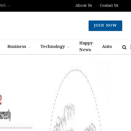
ദുബായിൽ പാസ്‌പോർട്ട് സേവനങ്ങൾ വേഗത്തിലാക്കും: പുതിയ കോൺസൽ ജനറൽ ഡോ. ഇ. വിഷ്ണുവർധൻ റെഡ്ഡി
About Us
Contact Us
JOIN NOW
Happy
Business
Technology
Auto
News