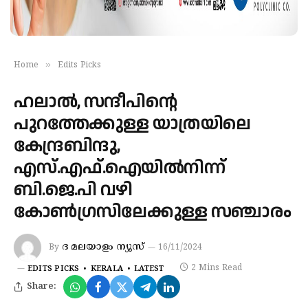
»
Home
Edits Picks
ഹലാൽ, സന്ദീപിന്റെ
പുറത്തേക്കുള്ള യാത്രയിലെ
കേന്ദ്രബിന്ദു,
എസ്.എഫ്.ഐയിൽനിന്ന്
ബി.ജെ.പി വഴി
കോൺഗ്രസിലേക്കുള്ള സഞ്ചാരം
ദ മലയാളം ന്യൂസ്
By
16/11/2024
2 Mins Read
EDITS PICKS
KERALA
LATEST
Share: