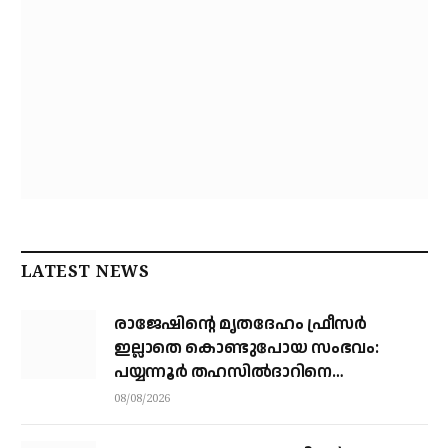
LATEST NEWS
രാജേഷിന്റെ മൃതദേഹം ഫ്രീസർ
ഇല്ലാതെ കൊണ്ടുപോയ സംഭവം:
പയ്യന്നൂർ തഹസിൽദാറിനെ
സസ്പെൻഡ് ചെയ്യാൻ നിർദ്ദേശം
08/08/2026