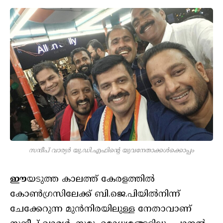
സന്ദീപ് വാര്യർ യു.ഡി.എഫിന്റെ യുവനേതാക്കൾക്കൊപ്പം
ഈ
യടുത്ത കാലത്ത് കേരളത്തിൽ
കോൺഗ്രസിലേക്ക് ബി.ജെ.പിയിൽനിന്ന്
ചേക്കേറുന്ന മുൻനിരയിലുള്ള നേതാവാണ്