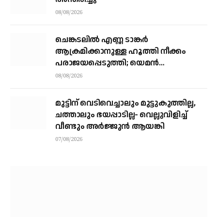
08/08/2026
ചെങ്കടലില്‍ എണ്ണ ടാങ്കര്‍
ആക്രമിക്കാനുള്ള ഹൂത്തി നീക്കം
പരാജയപ്പെടുത്തി; യെമൻ
സംഘർഷത്തിലേക്ക് നീങ്ങുന്നുവെന്ന്
08/08/2026
യു.എൻ മുന്നറിയിപ്പ്
മുട്ടിന് വെടിവെച്ചാലും മുട്ടുകുത്തില്ല,
ചത്താലും ഭയപ്പാടില്ല- വെല്ലുവിളിച്ച്
വീണ്ടും അർജ്ജുൻ ആയങ്കി
07/08/2026