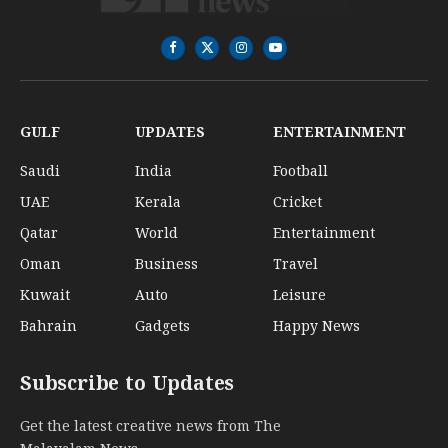
Facebook
X
Instagram
YouTube
(Twitter)
GULF
UPDATES
ENTERTAINMENT
Saudi
India
Football
UAE
Kerala
Cricket
Qatar
World
Entertainment
Oman
Business
Travel
Kuwait
Auto
Leisure
Bahrain
Gadgets
Happy News
Subscribe to Updates
Get the latest creative news from The