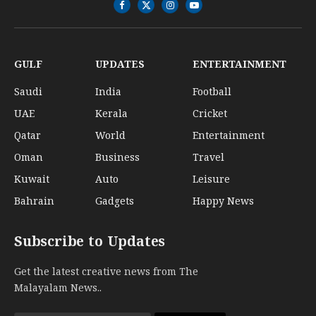
Facebook
X
Instagram
YouTube
(Twitter)
GULF
UPDATES
ENTERTAINMENT
Saudi
India
Football
UAE
Kerala
Cricket
Qatar
World
Entertainment
Oman
Business
Travel
Kuwait
Auto
Leisure
Bahrain
Gadgets
Happy News
Subscribe to Updates
Get the latest creative news from The
Malayalam News..