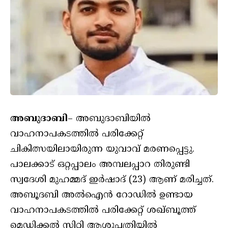
അബുദാബി
– അബുദാബിയിൽ
വാഹനാപകടത്തിൽ പരിക്കേറ്റ്
ചികിത്സയിലായിരുന്ന യുവാവ് മരണപ്പെട്ടു.
പാലക്കാട് ഒറ്റപ്പാലം അമ്പലപ്പാറ തിരുണ്ടി
സ്വദേശി മുഹമ്മദ് ഇർഷാദ് (23) ആണ് മരിച്ചത്.
അബൂദബി അൽഐൻ റോഡിൽ ഉണ്ടായ
വാഹനാപകടത്തിൽ പരിക്കേറ്റ് ശഖ്​ബൂത്ത്
മെഡിക്കൽ സിറ്റി ആശുപത്രിയിൽ