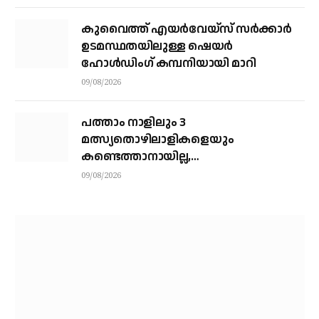
കുവൈത്ത് എയര്‍വേയ്‌സ് സര്‍ക്കാര്‍
ഉടമസ്ഥതയിലുള്ള ഷെയര്‍
ഹോള്‍ഡിംഗ് കമ്പനിയായി മാറി
09/08/2026
പത്താം നാളിലും 3
മത്സ്യതൊഴിലാളികളെയും
കണ്ടെത്താനായില്ല,
നാവികസേനയെത്തിയിട്ടും രക്ഷയില്ല;
09/08/2026
നാളെയും തിരച്ചില്‍ തുടരും