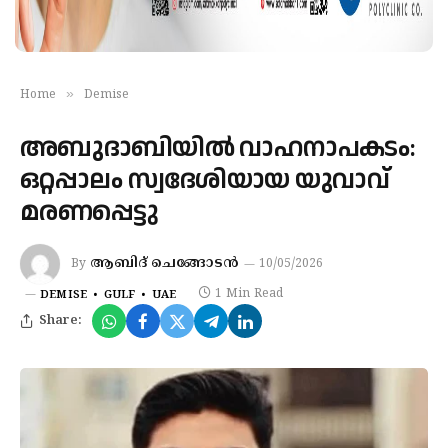
»
Home
Demise
അബുദാബിയിൽ വാഹനാപകടം:
ഒറ്റപ്പാലം സ്വദേശിയായ യുവാവ്
മരണപ്പെട്ടു
ആബിദ് ചെങ്ങോടൻ
By
10/05/2026
1 Min Read
DEMISE
GULF
UAE
Share: