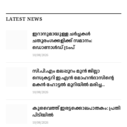
LATEST NEWS
ഇറാനുമായുള്ള ചർച്ചകൾ
ചതുരംഗക്കളിക്ക് സമാനം:
ഡൊണാൾഡ് ട്രംപ്
10/08/2026
സി.പി.എം മലപ്പുറം മുൻ ജില്ലാ
സെക്രട്ടറി ഇ.എൻ മോഹൻദാസിന്റെ
മകൻ ഹോട്ടൽ മുറിയിൽ മരിച്ച
നിലയിൽ
10/08/2026
കുവൈത്ത് ഇരട്ടക്കൊലപാതകം: പ്രതി
പിടിയിൽ
10/08/2026