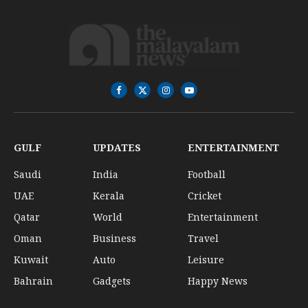
Facebook
X
Instagram
YouTube
(Twitter)
GULF
UPDATES
ENTERTAINMENT
Saudi
India
Football
UAE
Kerala
Cricket
Qatar
World
Entertainment
Oman
Business
Travel
Kuwait
Auto
Leisure
Bahrain
Gadgets
Happy News