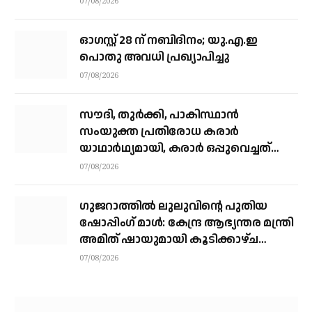
07/08/2026
ഓഗസ്റ്റ് 28 ന് നബിദിനം; യു.എ.ഇ
പൊതു അവധി പ്രഖ്യാപിച്ചു
07/08/2026
സൗദി, തുര്‍ക്കി, പാകിസ്ഥാന്‍
സംയുക്ത പ്രതിരോധ കരാര്‍
യാഥാര്‍ഥ്യമായി, കരാര്‍ ഒപ്പുവെച്ചത്
വിശുദ്ധ ഹറമിന്റെ ചാരത്ത്
07/08/2026
ഗുജറാത്തിൽ ലുലുവിന്റെ പുതിയ
ഷോപ്പിംഗ് മാൾ: കേന്ദ്ര ആഭ്യന്തര മന്ത്രി
അമിത് ഷായുമായി കൂടിക്കാഴ്ച
നടത്തി എം.എ യൂസഫലി
07/08/2026