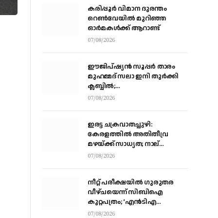
കരിപ്പൂര്‍ വിമാന ദുരന്തം
റെണ്‍വേയില്‍ മുറിഞ്ഞ
ഓര്‍മകള്‍ക്ക് ആറാണ്ട്
07/08/2026
ഈജിപ്ഷ്യന്‍ സൂപ്പര്‍ താരം
മുഹമ്മദ് സലാ ഇനി തുര്‍ക്കി
ക്ലബ്ബില്‍;
ട്രാബ്‌സണ്‍സ്‌പോറിലെ കരാര്‍
07/08/2026
അവസാനഘട്ടത്തില്‍
ഇരട്ട ചക്രവാതച്ചുഴി:
കേരളത്തില്‍ അതിതീവ്ര
മഴയ്ക്ക് സാധ്യത; നാല്
ജില്ലകളില്‍ റെഡ് അലര്‍ട്ട്
07/08/2026
നീറ്റ് പരീക്ഷയില്‍ ഗുരുതര
വീഴ്ചയെന്ന് സിബിഐ
കുറ്റപത്രം; ‘എന്‍ടിഎ
ഓഫീസില്‍ നിന്ന് മൂന്ന് വിഷയ
07/08/2026