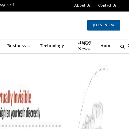
 ആറാണ്ട്
About Us
Contact Us
JOIN NOW
Happy
Business
Technology
Auto
News