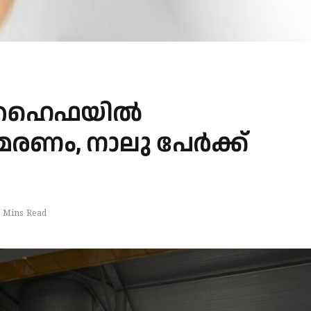
യ ഹൈഫയിൽ
മരണം, നാലു പേര്‍ക്ക്
 Mins Read