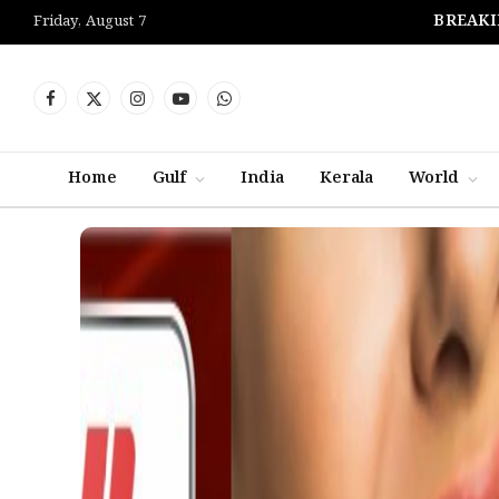
BREAKI
Friday, August 7
Facebook
X
Instagram
YouTube
WhatsApp
(Twitter)
Home
Gulf
India
Kerala
World