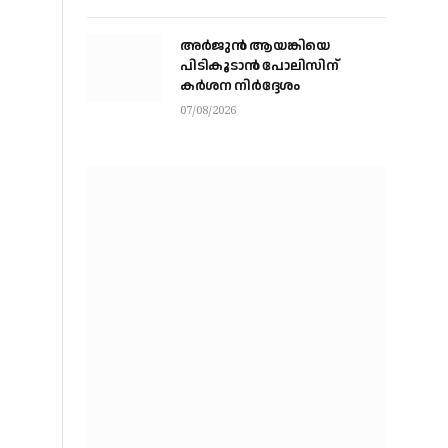
വിദഗ്ധര്‍ വിവിധ
മാര്‍ഗങ്ങളിലൂടെ ചോദ്യങ്ങള്‍
അര്‍ജുന്‍ ആയങ്കിയെ
ചോര്‍ത്തി’
പിടികൂടാന്‍ പോലിസിന്
കര്‍ശന നിര്‍ദ്ദേശം
07/08/2026