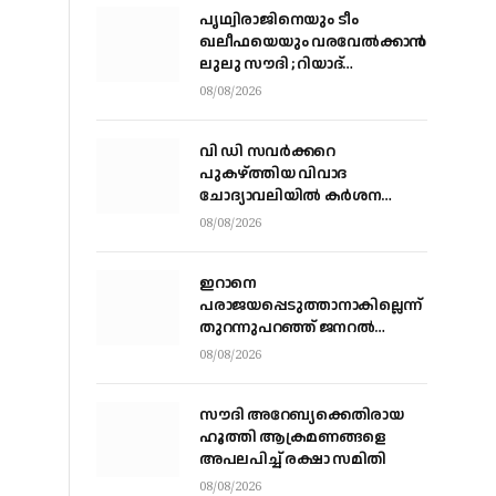
പൃഥ്വിരാജിനെയും ടീം
ഖലീഫയെയും വരവേല്‍ക്കാന്‍
ലുലു സൗദി ; റിയാദ്
മലാസിലുള്ള ലുലു
08/08/2026
ഹൈപ്പര്‍മാര്‍ക്കറ്റിലാണ്
സംഘം എത്തുന്നത്
വി ഡി സവര്‍ക്കറെ
പുകഴ്ത്തിയ വിവാദ
ചോദ്യാവലിയില്‍ കര്‍ശന
നടപടിക്ക് നിര്‍ദേശം നല്‍കി
08/08/2026
വിദ്യാഭ്യാസ മന്ത്രി എന്‍
ഷംസുദ്ദീന്‍
ഇറാനെ
പരാജയപ്പെടുത്താനാകില്ലെന്ന്
തുറന്നുപറഞ്ഞ് ജനറല്‍
കെയ്ന്‍; യുദ്ധത്തില്‍ നിന്ന്
08/08/2026
പുറത്തുകടക്കാന്‍
വഴികാണണമെന്നും ആവശ്യം
സൗദി അറേബ്യക്കെതിരായ
ഹൂത്തി ആക്രമണങ്ങളെ
അപലപിച്ച് രക്ഷാ സമിതി
08/08/2026