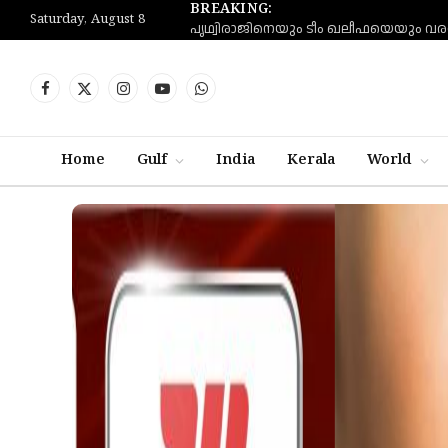
BREAKING:
Saturday, August 8
Facebook
X
Instagram
YouTube
WhatsApp
(Twitter)
Home
Gulf
India
Kerala
World