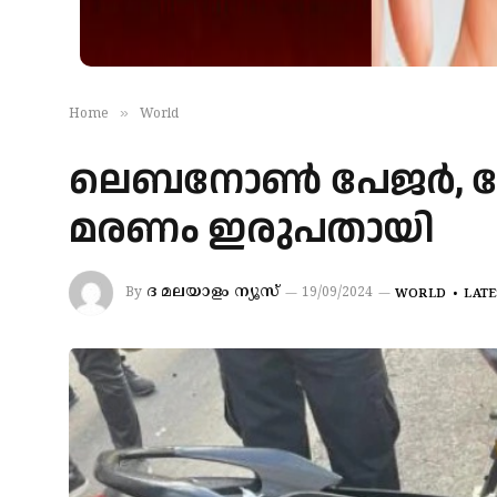
»
Home
World
ലെബനോൺ പേജർ, വോക
മരണം ഇരുപതായി
ദ മലയാളം ന്യൂസ്
By
19/09/2024
WORLD
LATE