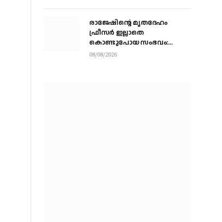
രാജേഷിന്റെ മൃതദേഹം
ഫ്രീസർ ഇല്ലാതെ
കൊണ്ടുപോയ സംഭവം:
പയ്യന്നൂർ തഹസിൽദാറിനെ
08/08/2026
സസ്പെൻഡ് ചെയ്യാൻ
നിർദ്ദേശം