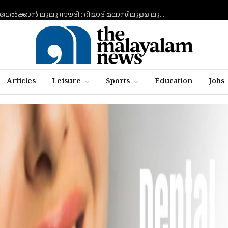
പൃഥ്വിരാജിനെയും ടീം ഖലീഫയെയും വരവേല്‍ക്കാന്‍ ലുലു സൗദി ; റിയാദ് മലാസിലുള്ള ലുലു ഹൈപ്പര്‍മാര്‍ക്കറ്റിലാണ് സംഘം എത്തുന്നത്
Articles
Leisure
Sports
Education
Jobs