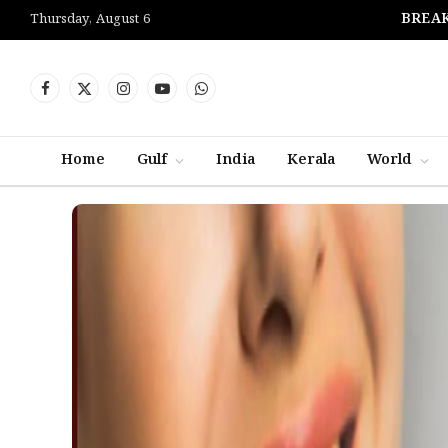
BREAK
Thursday, August 6
Facebook
X
Instagram
YouTube
WhatsApp
(Twitter)
Home
Gulf
India
Kerala
World