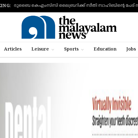
ദുബൈ കെഎംസിസി ലൈബ്രറിക്ക് സീതി സാഹിബിന്റെ പേര് ന
ING:
Articles
Leisure
Sports
Education
Jobs