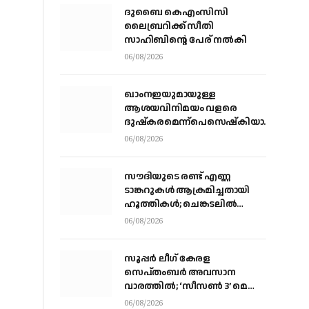
ദുബൈ കെഎംസിസി
ലൈബ്രറിക്ക് സീതി
സാഹിബിന്റെ പേര് നല്‍കി
06/08/2026
ഖാംനഇയുമായുള്ള
ആശയവിനിമയം വളരെ
ദുഷ്‌കരമെന്ന്പെസെഷ്‌കിയാന്‍,
രാജിവെക്കില്ലെന്നും പ്രസിഡന്റ്
06/08/2026
സൗദിയുടെ രണ്ട് എണ്ണ
ടാങ്കറുകൾ ആക്രമിച്ചതായി
ഹൂത്തികൾ; ചെങ്കടലിൽ
ഉപരോധം കടുപ്പിക്കുന്നു
06/08/2026
സൂപ്പര്‍ ലീഗ് കേരള
സെപ്തംബര്‍ അവസാന
വാരത്തില്‍; ‘സീസണ്‍ 3’ മെഗാ
ലോഞ്ചില്‍ സിദ് ശ്രീറാം
06/08/2026