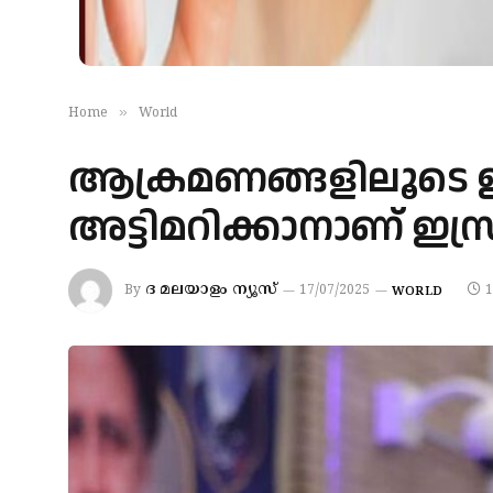
»
Home
World
ആക്രമണങ്ങളിലൂടെ ഇ
അട്ടിമറിക്കാനാണ് ഇസ്ര
ദ മലയാളം ന്യൂസ്
By
17/07/2025
1
WORLD