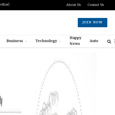
ല്‍കി
About Us
Contact Us
JOIN NOW
Happy
Business
Technology
Auto
News