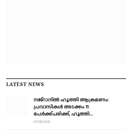
LATEST NEWS
നജ്‌റാനില്‍ ഹൂത്തി ആക്രമണം:
പ്രവാസികള്‍ അടക്കം 11
പേർക്ക്പരിക്ക്, ഹൂത്തി
ആക്രമണത്തില്‍ 17 യെമന്‍
07/08/2026
സൈനികര്‍ കൊല്ലപ്പെട്ടു