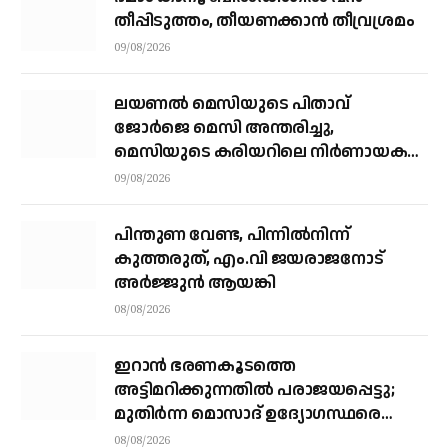
തീപ്പിടുത്തം, തീയണക്കാൻ തീവ്രശ്രമം
09/08/2026
ലയണൽ മെസിയുടെ പിതാവ്
ജോർജെ മെസി അന്തരിച്ചു, ​
മെസിയുടെ കരിയറിലെ നിർണായക
ശക്തി
09/08/2026
പിന്തുണ വേണ്ട, പിന്നിൽനിന്ന്
കുത്തരുത്, എം.വി ജയരാജനോട്
അർജ്ജുൻ ആയങ്കി
08/08/2026
ഇറാന്‍ ഭരണകൂടത്തെ
അട്ടിമറിക്കുന്നതില്‍ പരാജയപ്പെട്ടു;
മുതിര്‍ന്ന മൊസാദ് ഉദ്യോഗസ്ഥരെ
പിരിച്ചുവിട്ടു
08/08/2026