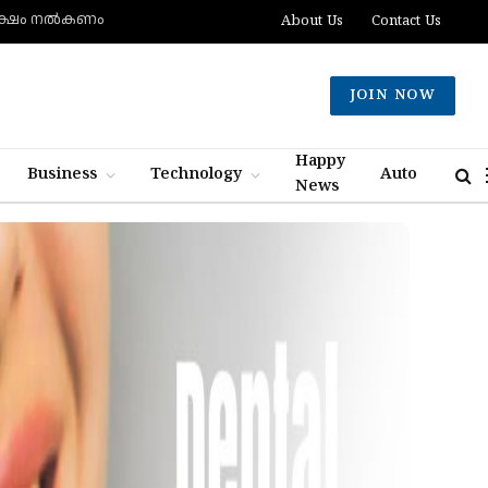
 ലക്ഷം നല്‍കണം
About Us
Contact Us
JOIN NOW
Happy
Business
Technology
Auto
News