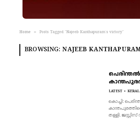
»
Home
Posts Tagged "Najeeb Kanthapuram’s victory"
BROWSING:
NAJEEB KANTHAPURAM’
പെരിന്തൽ
കാന്തപുര
LATEST
KERAL
കൊച്ചി: പെരി
കാന്തപുരത്തി
തള്ളി. ജസ്റ്