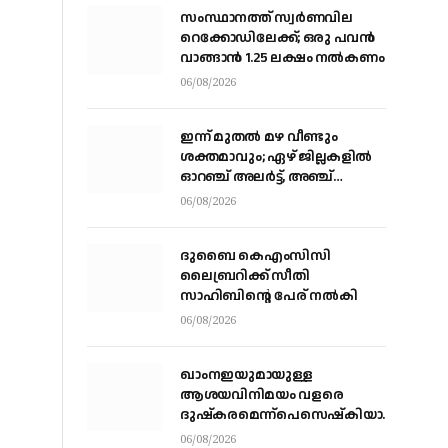
സംസ്ഥാനത്ത് സ്വര്‍ണവില
റെക്കോഡിലേക്ക്; ഒരു പവന്‍
വാങ്ങാന്‍ 1.25 ലക്ഷം നല്‍കണം
06/08/2026
ഇന്ന് മുതല്‍ മഴ വീണ്ടും
ശക്തമാവും; ഏഴ് ജില്ലകളില്‍
ഓറഞ്ച് അലര്‍ട്ട്, അഞ്ച്
താലൂക്കുകളില്‍ അവധി
06/08/2026
ദുബൈ കെഎംസിസി
ലൈബ്രറിക്ക് സീതി
സാഹിബിന്റെ പേര് നല്‍കി
06/08/2026
ഖാംനഇയുമായുള്ള
ആശയവിനിമയം വളരെ
ദുഷ്‌കരമെന്ന്പെസെഷ്‌കിയാന്‍,
രാജിവെക്കില്ലെന്നും പ്രസിഡന്റ്
06/08/2026