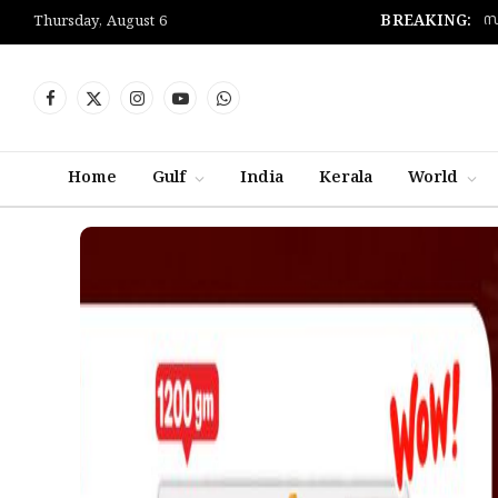
സ
BREAKING:
Thursday, August 6
Facebook
X
Instagram
YouTube
WhatsApp
(Twitter)
Home
Gulf
India
Kerala
World