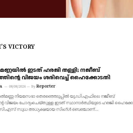
S VICTORY
മണ്ണയിൽ ഇടത് ഹരജി തള്ളി; നജീബ്
ത്തിന്റെ വിജയം ശരിവെച്ച് ഹൈക്കോടതി
Reporter
A
08/08/2024
By
ന്തൽമണ്ണ നിയമസഭാ തെരഞ്ഞെടുപ്പിൽ യു.ഡി.എഫിലെ നജീബ്
ന്റെ വിജയം ചോദ്യംചെയ്തുള്ള ഇടത് സ്ഥാനാർത്ഥിയുടെ ഹരജി ഹൈക്ക
റിസ് സി.എസ് സുധ അധ്യക്ഷയായ സിംഗ്ൾ ബെഞ്ചാണ്…