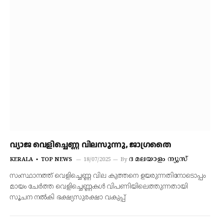
വ്യാജ വെളിച്ചെണ്ണ വിലസുന്നു, ജാഗ്രതൈ
ദ മലയാളം ന്യൂസ്
KERALA
TOP NEWS
18/07/2025
By
സംസ്ഥാനത്ത് വെളിച്ചെണ്ണ വില കുത്തനെ ഉയരുന്നതിനോടൊപ്പം
മായം ചേര്‍ത്ത വെളിച്ചെണ്ണകള്‍ വിപണിയിലെത്തുന്നതായി
സൂചന നല്‍കി ഭക്ഷ്യസുരക്ഷാ വകുപ്പ്