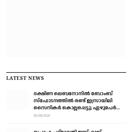
LATEST NEWS
ദക്ഷിണ ലെബനോനില്‍ ബോംബ്
സ്‌ഫോടനത്തില്‍ രണ്ട് ഇസ്രായിലി
സൈനികര്‍ കൊല്ലപ്പെട്ടു; ഏഴുപേര്‍ക്ക്
പരിക്ക്
05/08/2026