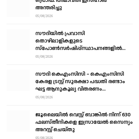
പ്രൊഫ. പദ്മാവതി ഇസ്ഹാഖ്
അന്തരിച്ചു
05/08/2026
സൗദിയില്‍ പ്രവാസി
തൊഴിലാളികളുടെ
സ്‌പോണ്‍സര്‍ഷിപ്പ്സ്ഥാപനങ്ങളില്‍
നിന്ന് വ്യക്തികളിലേക്ക് മാറ്റാന്‍
05/08/2026
അനുമതി
സൗദി കെഎംസിസി – കെഎംസിസി
കേരള ട്രസ്റ്റ് സുരക്ഷാ പദ്ധതി രണ്ടാം
ഘട്ട ആനുകൂല്യ വിതരണം
വെള്ളിയാഴ്ച്ച കോഴിക്കോട്ട്
05/08/2026
ജൂലൈയില്‍ വെസ്റ്റ് ബാങ്കില്‍ നിന്ന് 630
ഫലസ്തീനികളെ ഇസ്രായേല്‍ സൈന്യം
അറസ്റ്റ് ചെയ്തു
05/08/2026