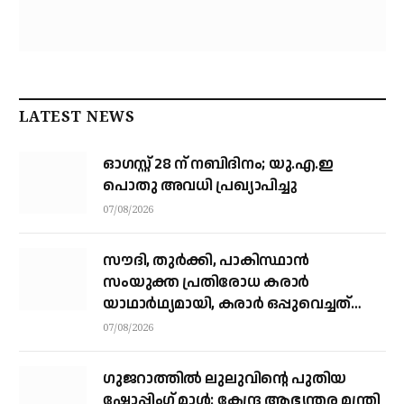
LATEST NEWS
ഓഗസ്റ്റ് 28 ന് നബിദിനം; യു.എ.ഇ
പൊതു അവധി പ്രഖ്യാപിച്ചു
07/08/2026
സൗദി, തുര്‍ക്കി, പാകിസ്ഥാന്‍
സംയുക്ത പ്രതിരോധ കരാര്‍
യാഥാര്‍ഥ്യമായി, കരാര്‍ ഒപ്പുവെച്ചത്
വിശുദ്ധ ഹറമിന്റെ ചാരത്ത്
07/08/2026
ഗുജറാത്തിൽ ലുലുവിന്റെ പുതിയ
ഷോപ്പിംഗ് മാൾ: കേന്ദ്ര ആഭ്യന്തര മന്ത്രി