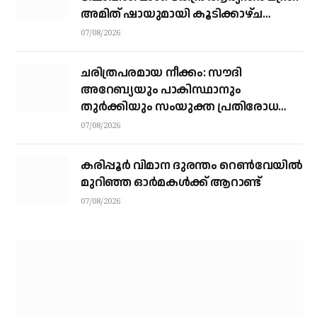
അമിത് ഷായുമായി കൂടിക്കാഴ്ച
നടത്തി എം.എ യൂസഫലി
07/08/2026
ചരിത്രപരമായ നീക്കം: സൗദി
അറേബ്യയും പാകിസ്ഥാനും
തുർക്കിയും സംയുക്ത പ്രതിരോധ
കരാറിൽ ഒപ്പുവെക്കുന്നു,
07/08/2026
സമവാക്യങ്ങളെല്ലാം മാറും
കരിപ്പൂര്‍ വിമാന ദുരന്തം റെണ്‍വേയില്‍
മുറിഞ്ഞ ഓര്‍മകള്‍ക്ക് ആറാണ്ട്
07/08/2026