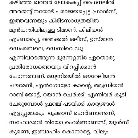
കഴിഞ്ഞ ഖത്തർ ലോകകപ്പ് ഫൈനലിൽ
അർജന്റീനയോട് പരാജയപ്പെട്ട ഫ്രാൻസ്,
ഇത്തവണയും കിരീടസാധ്യതയിൽ
മുൻപന്തിയിലുള്ള ടീമാണ്. കിലിയൻ
എംബാപ്പെ, മൈക്കൽ ഒലീസ്, ഉസ്മാൻ
ഡെംബെലെ, ഡെസിറെ ഡൂ
എന്നിവരടങ്ങുന്ന മുന്നേറ്റനിര ഏതൊരു
പ്രതിരോധത്തെയും വിറപ്പിക്കാൻ
പോന്നതാണ്. മധ്യനിരയിൽ ഔറേലിയൻ
ചൗമേനി, എൻ‌ഗോളോ കാന്റെ, ആഡ്രിയൻ
റാബിയോട്ട്, റയാൻ ചെർക്കി എന്നിവർ കൂടി
ചേരുമ്പോൾ ഫ്രഞ്ച് പടയ്ക്ക് കാര്യങ്ങൾ
എളുപ്പമാകും. ലൂക്കാസ് ഹെർണാണ്ടസ്,
സഹോദരൻ തിയോ ഹെർണാണ്ടസ്, യൂൾസ്
കുണ്ടെ, ഇബ്രാഹിം കൊനാട്ടെ, വില്യം