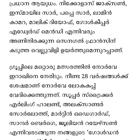
പ്രധാന ആയുധം. നിക്കോളാസ് ജാക്സൺ,
ഇസ്മായില സാർ, പപ്പെ സാർ, ലാമിൻ
കാമറ, മാലിക് ദിയോഫ്, ഗോൾകീപ്പർ
എഡ്വേർഡ് മെൻഡി എന്നിവരും
അണിനിരക്കുന്ന സെനഗൽ ഫ്രാൻസിന്
കടുത്ത വെല്ലുവിളി ഉയർത്തുമെന്നുറപ്പാണ്.
ഗ്രൂപ്പിലെ മറ്റൊരു മത്സരത്തിൽ നോർവേ
ഇറാഖിനെ നേരിടും. നീണ്ട 28 വർഷങ്ങൾക്ക്
ശേഷമാണ് നോർവേ ലോകകപ്പ്
വേദിക്കെത്തുന്നത്. സൂപ്പർ സ്ട്രൈക്കർ
എർലിംഗ് ഹാലണ്ട്, അലക്സാണ്ടർ
സോർലോത്ത്, മാർട്ടിൻ ഒഡെഗാർഡ്,
സാന്ദർ ബെർഗെ, ജൂലിയൻ റയേഴ്സൺ
എന്നിവരടങ്ങുന്ന തങ്ങളുടെ ‘ഗോൾഡൻ