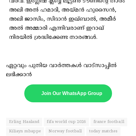
വരവ്. ഇംഗ്ലീഷ് ക്ലബ്ബ് ലൂട്ടൺ ടൗണിന്റെ താരം
അലി അൽ ഹമാദി, അയ്മൻ ഹുസൈൻ,
അലി ജാസിം, സിദാൻ ഇഖ്ബാൽ, അമീർ
അൽ അമ്മാരി എന്നിവരാണ് ഇറാഖ്
നിരയിൽ ശ്രദ്ധിക്കേണ്ട താരങ്ങൾ.
ഏറ്റവും പുതിയ വാർത്തകൾ വാട്സാപ്പിൽ
ലഭിക്കാൻ
Join Our WhatsApp Group
Erling Haaland
fifa world cup 2026
france footba;ll
Kiliayn mbappe
Norway football
today matches