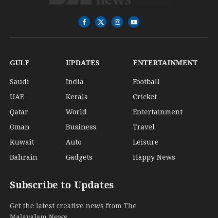
Facebook
X
Instagram
YouTube
(Twitter)
GULF
UPDATES
ENTERTAINMENT
Saudi
India
Football
UAE
Kerala
Cricket
Qatar
World
Entertainment
Oman
Business
Travel
Kuwait
Auto
Leisure
Bahrain
Gadgets
Happy News
Subscribe to Updates
Get the latest creative news from The
Malayalam News..