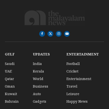
Facebook
X
Instagram
YouTube
(Twitter)
GULF
UPDATES
ENTERTAINMENT
Saudi
India
Football
UAE
Kerala
Cricket
Qatar
World
Entertainment
Oman
Business
Travel
Kuwait
Auto
Leisure
Bahrain
Gadgets
Happy News