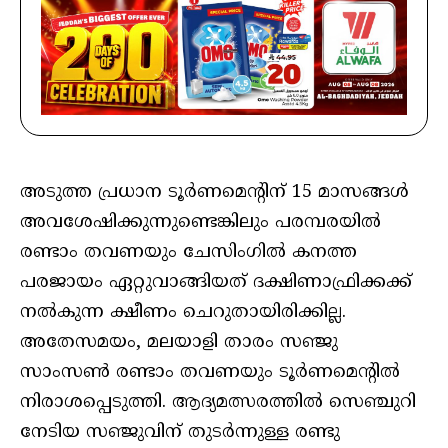
അടുത്ത പ്രധാന ടൂർണമെൻ്റിന് 15 മാസങ്ങൾ
അവശേഷിക്കുന്നുണ്ടെങ്കിലും പരമ്പരയിൽ
രണ്ടാം തവണയും ചേസിംഗിൽ കനത്ത
പരജായം ഏറ്റുവാങ്ങിയത് ദക്ഷിണാഫ്രിക്കക്ക്
നൽകുന്ന ക്ഷീണം ചെറുതായിരിക്കില്ല.
അതേസമയം, മലയാളി താരം സഞ്ജു
സാംസൺ രണ്ടാം തവണയും ടൂർണമെന്റിൽ
നിരാശപ്പെടുത്തി. ആദ്യമത്സരത്തിൽ സെഞ്ചുറി
നേടിയ സഞ്ജുവിന് തുടർന്നുള്ള രണ്ടു