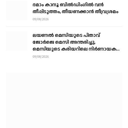
ദമാം കാനൂ ബിൽഡിംഗിൽ വൻ
തീപ്പിടുത്തം, തീയണക്കാൻ തീവ്രശ്രമം
09/08/2026
ലയണൽ മെസിയുടെ പിതാവ്
ജോർജെ മെസി അന്തരിച്ചു, ​
മെസിയുടെ കരിയറിലെ നിർണായക
ശക്തി
09/08/2026