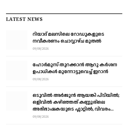
LATEST NEWS
റിയാദ് മലസിലെ റോഡുകളുടെ
നവീകരണം ചൊവ്വാഴ്ച മുതല്‍
09/08/2026
ഹോർമുസ് തുറക്കാൻ ആറു കർശന
ഉപാധികൾ മുന്നോട്ടുവെച്ച് ഇറാൻ
09/08/2026
ഒടുവിൽ അർജുൻ ആയങ്കി പിടിയിൽ;
ഒളിവിൽ കഴിഞ്ഞത് കണ്ണൂരിലെ
അഭിഭാഷകയുടെ ഫ്ലാറ്റിൽ, വിവരം
നൽകിയത് ഓട്ടോ ഡ്രൈവർ
09/08/2026